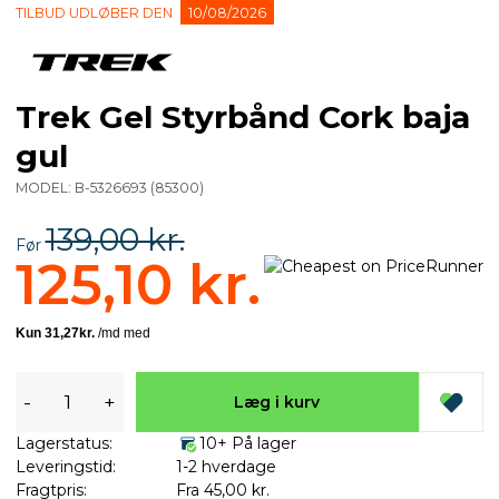
TILBUD UDLØBER DEN
10/08/2026
Trek Gel Styrbånd Cork baja
gul
MODEL:
B-5326693
(
85300
)
139,00 kr.
Før
125,10 kr.
-
+
Læg i kurv
Lagerstatus:
10+ På lager
Leveringstid:
1-2 hverdage
Fragtpris:
Fra 45,00 kr.