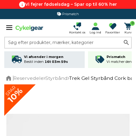
Vi fejrer fødselsdag – Spar op til 60% her
Prismatch
365 dages returret
0
Kontakt os
Log ind
Favoritter
Kurv
Søg efter produkter, mærker, kategorier
Vi afsender i morgen
Prismatch
Bestil inden
16t 03m 59s
Vi matcher den lav
Reservedele
Styrbånd
Trek Gel Styrbånd Cork baj
Home
SPAR
10%