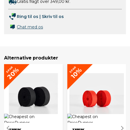
Gratis fragt over 349,00 kr.
Ring til os
|
Skriv til os
Chat med os
Alternative produkter
SPAR
SPAR
20%
10%