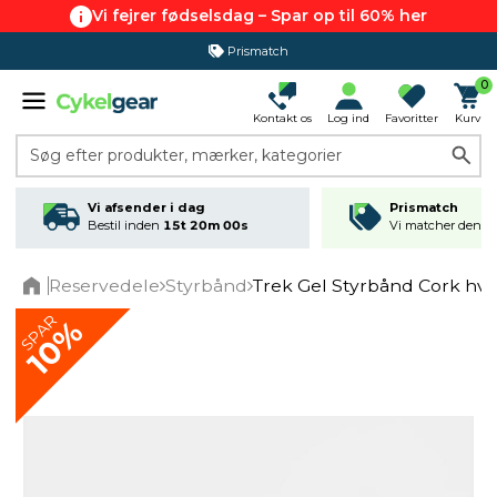
Vi fejrer fødselsdag – Spar op til 60% her
Prismatch
0
Kontakt os
Log ind
Favoritter
Kurv
Søg efter produkter, mærker, kategorier
Vi afsender i dag
Prismatch
Bestil inden
15t 20m 00s
Vi matcher den lav
Reservedele
Styrbånd
Trek Gel Styrbånd Cork hvi
Home
SPAR
10%