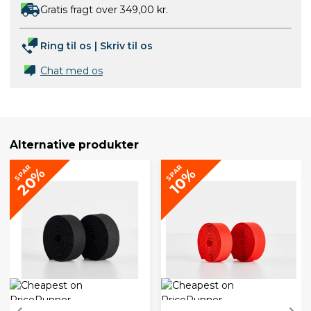
Gratis fragt over 349,00 kr.
Ring til os
|
Skriv til os
Chat med os
Alternative produkter
SPAR
SPAR
20%
10%