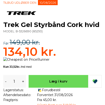
TILBUD UDLØBER DEN
10/08/2026
Trek Gel Styrbånd Cork hvid
MODEL:
B-5326690
(
85293
)
149,00 kr.
Før
134,10 kr.
-
+
Læg i kurv
Lagerstatus:
Forudbestil
Afsendelsesdato:
Forventet 31/08/2026
Fragtpris:
Fra 45,00 kr.
* Gratis fragt over 349,00 kr.