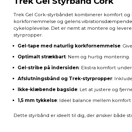
Trek Gel Styrbånd Cork
Trek Gel Cork-styrbåndet kombinerer komfort og k
korkfornemmelse og gelens vibrationsdæmpende ef
cykeloplevelse. Det er nemt at montere og levere
styrpropper.
Gel-tape med naturlig korkfornemmelse
: Giv
Optimalt strækbart
: Nem og hurtig montering.
Gel-stribe på indersiden
: Ekstra komfort under
Afslutningsbånd og Trek-styrpropper
: Inklud
Ikke-klæbende bagside
: Let at justere og fjerne
1,5 mm tykkelse
: Ideel balance mellem komfort 
Dette styrbånd er ideelt til dig, der ønsker både sti