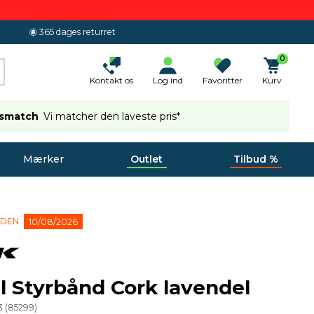
365 dages returret
0
Kontakt os
Log ind
Favoritter
Kurv
ismatch
Vi matcher den laveste pris*
Mærker
Outlet
Tilbud %
 DEN
10/08/2026
l Styrbånd Cork lavendel
3
(
85299
)