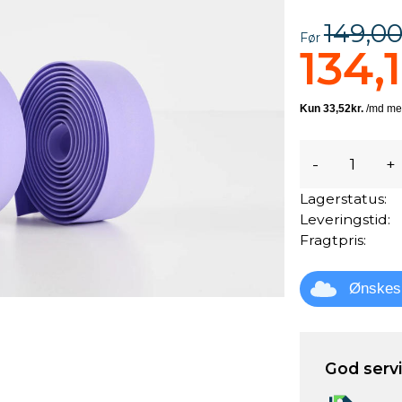
149,00
Før
134,1
-
+
Lagerstatus:
Leveringstid:
Fragtpris:
Ønskes
God servic