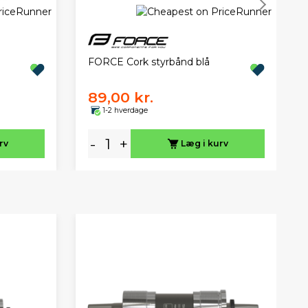
FORCE Cork styrbånd blå
89,00 kr.
1-2 hverdage
-
+
rv
Læg i kurv