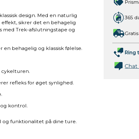
Prism
lassisk design. Med en naturlig
365 d
fekt, sikrer det en behagelig
s med Trek-afslutningstape og
Gratis
er en behagelig og klassisk følelse.
Ring t
Chat
 cykelturen.
erer refleks for øget synlighed.
.
og kontrol.
l og funktionalitet på dine ture.