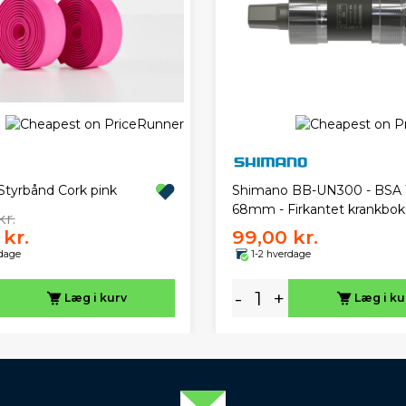
Styrbånd Cork pink
Shimano BB-UN300 - BSA 1
68mm - Firkantet krankbok
kr.
 kr.
99,00 kr.
rdage
1-2 hverdage
-
+
Læg i kurv
Læg i ku