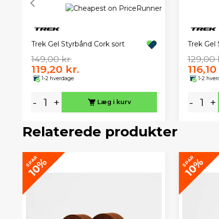
Trek Gel Styrbånd Cork sort
Trek Gel
149,00 kr.
129,00 
119,20 kr.
116,10
1-2 hverdage
1-2 hve
-
+
-
+
Læg i kurv
Relaterede produkter
SPAR
SPAR
10%
10%