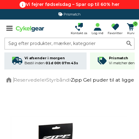
Vi fejrer fødselsdag – Spar op til 60% her
Prismatch
0
Kontakt os
Log ind
Favoritter
Kurv
Søg efter produkter, mærker, kategorier
Vi afsender i morgen
Prismatch
Bestil inden
01d 00t 07m 43s
Vi matcher den lav
Reservedele
Styrbånd
Zipp Gel puder til at ligge
Home