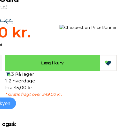
535
)
 kr.
0 kr.
Læg i kurv
3 På lager
1-2 hverdage
Fra 45,00 kr.
* Gratis fragt over 349,00 kr.
kyen
 også: