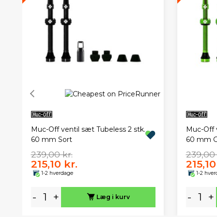
Muc-Off ventil sæt Tubeless 2 stk.
Muc-Off v
60 mm Sort
60 mm G
239,00 kr.
239,00 
215,10 kr.
215,10
1-2 hverdage
1-2 hve
-
+
-
+
Læg i kurv