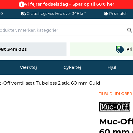
Vi fejrer fødselsdag – Spar op til 60% her
.0
Gratis fragt ved køb over 349 kr.*
Prismatch
08t 34m 01s
Pr
Værktøj
Cykeltøj
Hjul
-Off ventil sæt Tubeless 2 stk. 60 mm Guld
TILBUD UDLØBER
Muc-Off
60 mm 