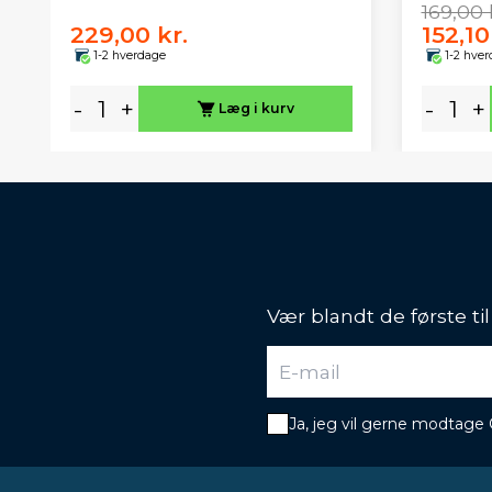
169,00 
229,00 kr.
152,10
1-2 hverdage
1-2 hve
-
+
-
+
Læg i kurv
Vær blandt de første ti
Ja, jeg vil gerne modtage