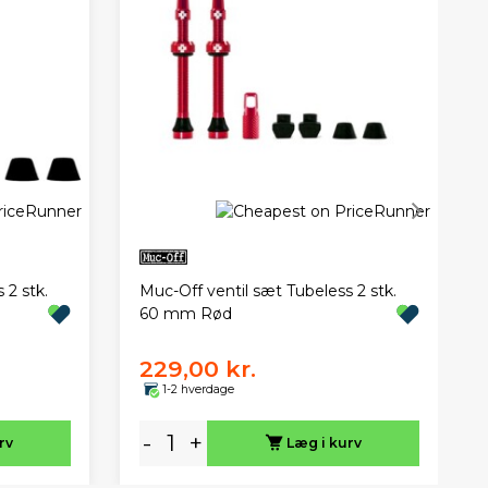
 2 stk.
Muc-Off ventil sæt Tubeless 2 stk.
60 mm Rød
229,00 kr.
1-2 hverdage
-
+
rv
Læg i kurv