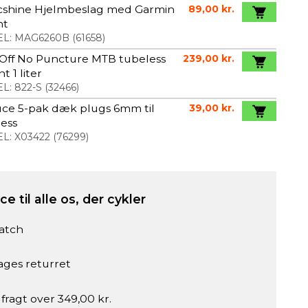
cshine Hjelmbeslag med Garmin
89,00 kr.
nt
L:
MAG6260B
(
61658
)
Off No Puncture MTB tubeless
239,00 kr.
t 1 liter
L:
822-S
(
32466
)
uce 5-pak dæk plugs 6mm til
39,00 kr.
ess
L:
X03422
(
76299
)
e til alle os, der cykler
atch
ages returret
 fragt over 349,00 kr.