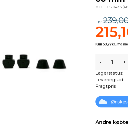
MODEL:
20436
(
48
239,00
Før
215,1
-
+
Lagerstatus:
Leveringstid:
Fragtpris:
Ønskes
Andre købte