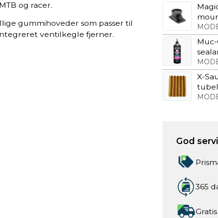
 MTB og racer.
Magi
mou
ellige gummihoveder som passer til
MODE
integreret ventilkegle fjerner.
Muc-
sealan
MODE
X-Sa
tubel
MODE
God servic
Prism
365 d
Gratis