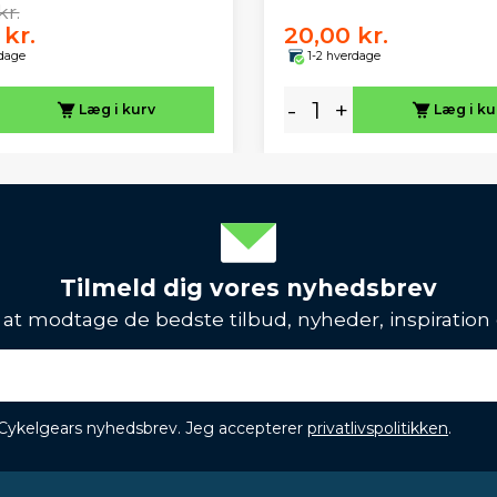
kr.
 kr.
20,00 kr.
rdage
1-2 hverdage
-
+
Læg i kurv
Læg i ku
Tilmeld dig vores nyhedsbrev
l at modtage de bedste tilbud, nyheder, inspiration
 Cykelgears nyhedsbrev. Jeg accepterer
privatlivspolitikken
.