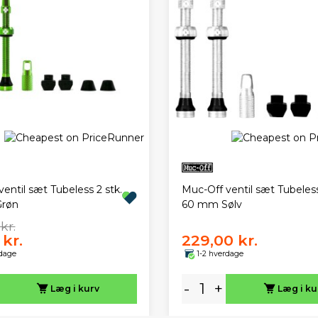
entil sæt Tubeless 2 stk.
Muc-Off ventil sæt Tubeless
røn
60 mm Sølv
kr.
 kr.
229,00 kr.
rdage
1-2 hverdage
-
+
Læg i kurv
Læg i ku