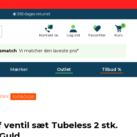
365 dages returret
0
Kontakt os
Log ind
Favoritter
Kurv
ismatch
Vi matcher den laveste pris*
Mærker
Outlet
Tilbud %
 DEN
10/08/2026
 ventil sæt Tubeless 2 stk.
Guld