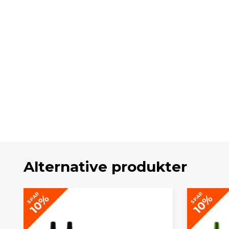
Alternative produkter
SPAR
SPAR
10%
10%