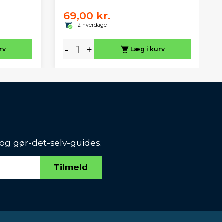
69,00 kr.
1-2 hverdage
-
+
rv
Læg i kurv
 og gør-det-selv-guides.
Tilmeld