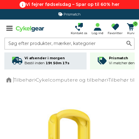
Vi fejrer fødselsdag – Spar op til 60% her
Prismatch
0
Kontakt os
Log ind
Favoritter
Kurv
Søg efter produkter, mærker, kategorier
Vi afsender i morgen
Prismatch
Bestil inden
19t 50m 17s
Vi matcher den lav
Tilbehør
Cykelcomputere og tilbehør
Tilbehør ti
Home