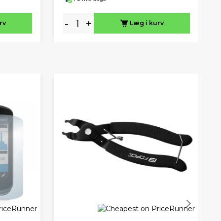
-
+
rv
Læg i kurv