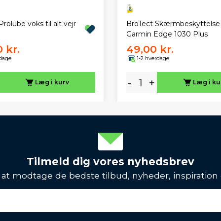
rolube voks til alt vejr
BroTect Skærmbeskyttelse
Garmin Edge 1030 Plus
 kr.
49,00 kr.
rdage
1-2 hverdage
-
+
Læg i kurv
Læg i ku
Tilmeld dig vores nyhedsbrev
l at modtage de bedste tilbud, nyheder, inspiration