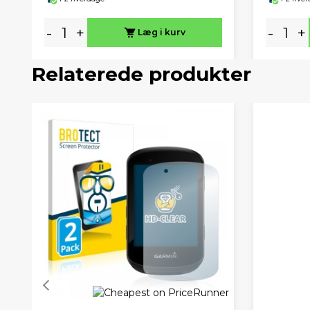
-
+
-
+
Læg i kurv
Relaterede produkter