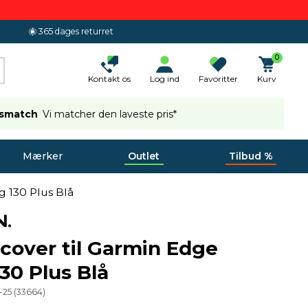
365 dages returret
0
Kontakt os
Log ind
Favoritter
Kurv
ismatch
Vi matcher den laveste pris*
Mærker
Outlet
Tilbud %
g 130 Plus Blå
ecover til Garmin Edge
130 Plus Blå
-25
(
33664
)