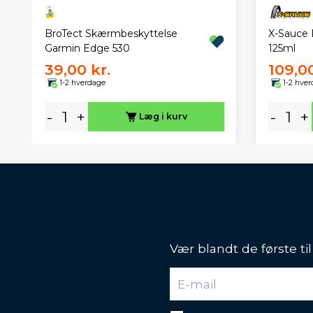
BroTect Skærmbeskyttelse
X-Sauce P
Garmin Edge 530
125ml
39,00 kr.
109,00
1-2 hverdage
1-2 hve
-
+
-
+
Læg i kurv
Vær blandt de første ti