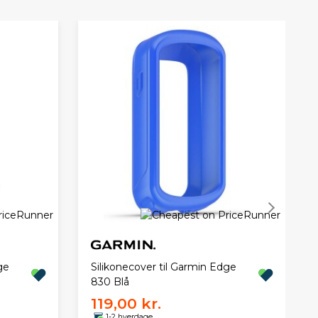
ge
Silikonecover til Garmin Edge
830 Blå
119,00 kr.
1-2 hverdage