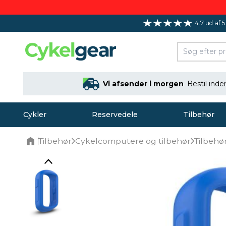
4.7 ud af 5
Vi afsender i morgen
Bestil ind
Cykler
Reservedele
Tilbehør
Tilbehør
Cykelcomputere og tilbehør
Tilbehø
Home