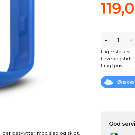
119,0
-
+
Lagerstatus:
Leveringstid:
Fragtpris:
Ønskes
God servic
s, der beskytter mod slag og skidt.