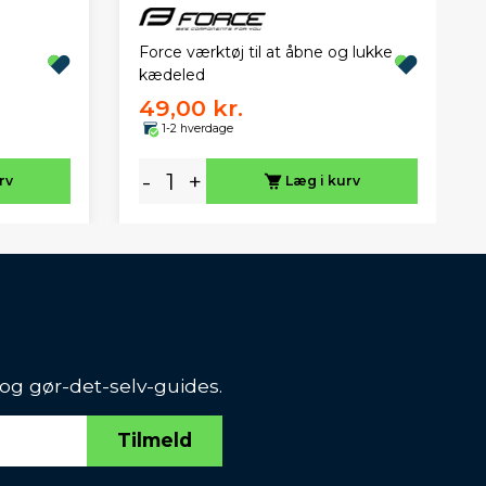
Force værktøj til at åbne og lukke
kædeled
49,00 kr.
1-2 hverdage
-
+
rv
Læg i kurv
 og gør-det-selv-guides.
Tilmeld