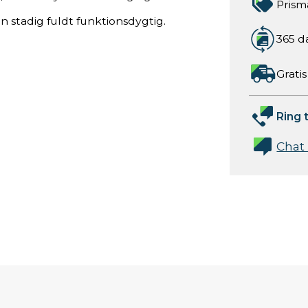
Prism
 stadig fuldt funktionsdygtig.
365 d
Gratis
Ring t
Chat