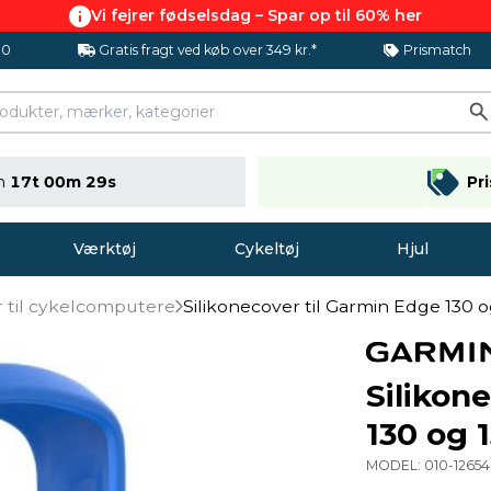
Vi fejrer fødselsdag – Spar op til 60% her
.0
Gratis fragt ved køb over 349 kr.*
Prismatch
en
17t 00m 28s
Pr
Værktøj
Cykeltøj
Hjul
r til cykelcomputere
Silikonecover til Garmin Edge 130 o
Silikon
130 og 
MODEL:
010-12654