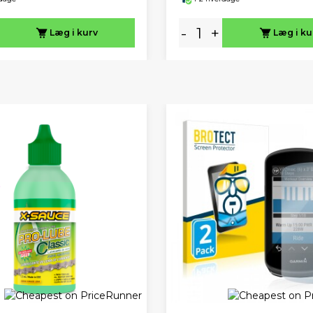
-
+
Læg i kurv
Læg i ku