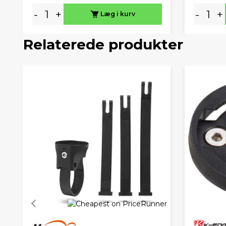
-
+
-
+
Læg i kurv
Relaterede produkter