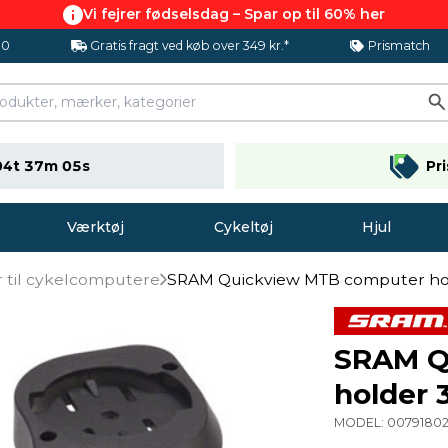
Vi fejrer fødselsdag – Spar op til 60% her
.0
Gratis fragt ved køb over 349 kr.*
Prismatch
04t 37m 04s
Pr
Værktøj
Cykeltøj
Hjul
r til cykelcomputere
SRAM Quickview MTB computer ho
SRAM Q
holder 
MODEL:
0079180