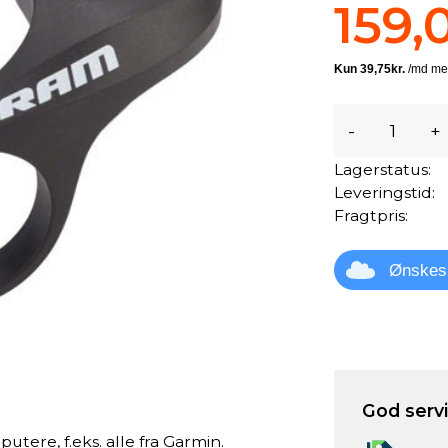
159,
-
+
Lagerstatus:
Leveringstid:
Fragtpris:
Ønskes
God servic
utere, f.eks. alle fra Garmin.