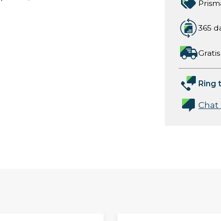
Prism
365 d
Gratis
Ring t
Chat