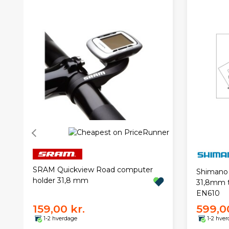
SRAM Quickview Road computer
Shimano 
holder 31,8 mm
31,8mm t
EN610
159,00 kr.
599,00
1-2 hverdage
1-2 hve