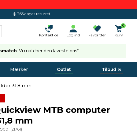
365 dages returret
0
Kontakt os
Log ind
Favoritter
Kurv
ismatch
Vi matcher den laveste pris*
Mærker
Outlet
Tilbud %
lder 31,8 mm
uickview MTB computer
31,8 mm
29001
(
21761
)