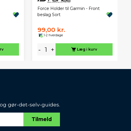
Force Holder til Garmin - Front
beslag Sort
99,00 kr.
1-2 hverdage
-
+
rv
Læg i kurv
 og gør-det-selv-guides.
Tilmeld