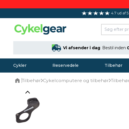
4.7 ud af 5
Vi afsender i dag
Bestil inden
Cykler
Reservedele
Tilbehør
Tilbehør
Cykelcomputere og tilbehør
Tilbehø
Home