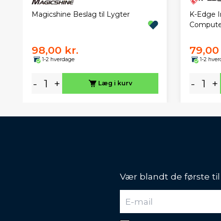
Magicshine Beslag til Lygter
K-Edge In
Compute
98,00 kr.
79,00 
1-2 hverdage
1-2 hve
-
+
-
+
Læg i kurv
Vær blandt de første ti