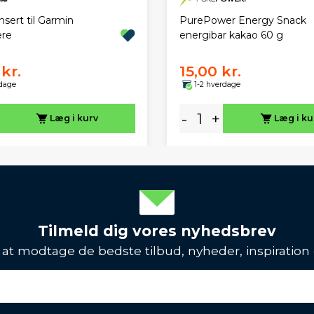
sert til Garmin
PurePower Energy Snack
re
energibar kakao 60 g
kr.
15,00 kr.
rdage
1-2 hverdage
-
+
Læg i kurv
Læg i ku
Tilmeld dig vores nyhedsbrev
l at modtage de bedste tilbud, nyheder, inspiration