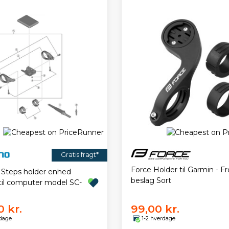
Gratis fragt*
Force Holder til Garmin - Fr
Steps holder enhed
beslag Sort
il computer model SC-
 kr.
99,00 kr.
rdage
1-2 hverdage