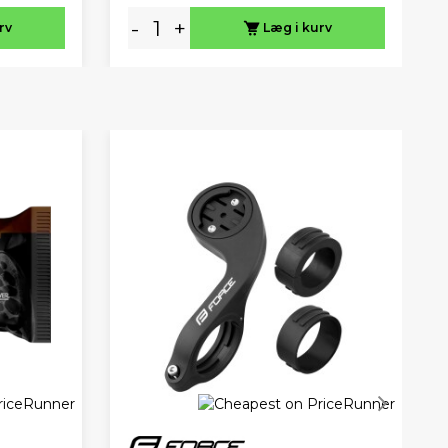
-
+
rv
Læg i kurv