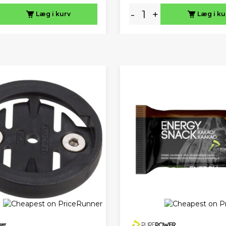
-
+
Læg i kurv
Læg i ku