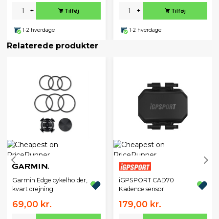
-
+
-
+
Tilføj
Tilføj
1-2 hverdage
1-2 hverdage
Relaterede produkter
Garmin Edge cykelholder,
iGPSPORT CAD70
kvart drejning
Kadence sensor
69,00 kr.
179,00 kr.