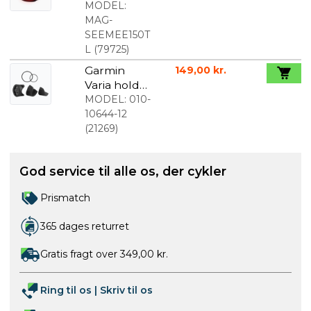
baglygte
MODEL:
MAG-
SEEMEE150T
L
(
79725
)
Garmin
149,00 kr.
Varia holder
o-ringe
MODEL:
010-
10644-12
(
21269
)
God service til alle os, der cykler
Prismatch
365 dages returret
Gratis fragt over 349,00 kr.
Ring til os
|
Skriv til os