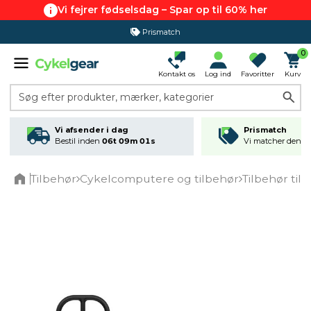
Vi fejrer fødselsdag – Spar op til 60% her
Prismatch
365 dages returret
0
Kontakt os
Log ind
Favoritter
Kurv
Søg efter produkter, mærker, kategorier
Vi afsender i dag
Prismatch
Bestil inden
06t 09m 01s
Vi matcher den lav
Tilbehør
Cykelcomputere og tilbehør
Tilbehør ti
Home