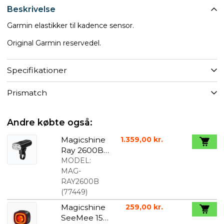
Beskrivelse
Garmin elastikker til kadence sensor.
Original Garmin reservedel.
Specifikationer
Prismatch
Andre købte også:
Magicshine
1.359,00 kr.
Ray 2600B
Lumen
MODEL:
Forlygte
MAG-
RAY2600B
(
77449
)
Magicshine
259,00 kr.
SeeMee 150