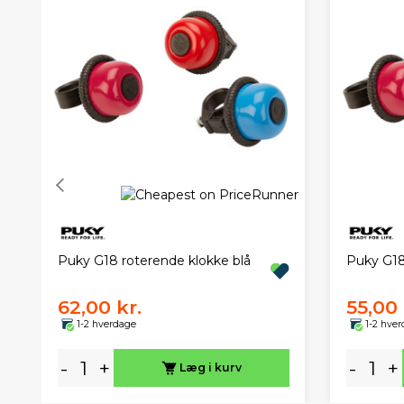
Puky G18 roterende klokke blå
Puky G18
62,00 kr.
55,00 
1-2 hverdage
1-2 hve
-
+
-
+
Læg i kurv