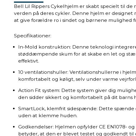
Bell Lil Rippers Cykelhjelm er skabt specielt til de
verden på deres cykler. Denne hjelm er designet 
at give forældre ro i sindet og børnene mulighed fo
Specifikationer:
In-Mold konstruktion: Denne teknologi integrer
støddæmpende skum for at skabe en let og stær
effektivt.
10 ventilationshuller: Ventilationshullerne i hjelme
komfortabelt og køligt, selv under varme vejrfor
Action Fit system: Dette system giver dig mulighe
den sidder sikkert og komfortabelt på dit barns 
SmartLock, klemfrit sidespænde: Dette spænde gø
uden at klemme huden.
Godkendelser: Hjelmen opfylder CE EN1078- og C
betyder, at den er blevet testet og godkendt til