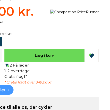
00 kr.
rrelse:
Læg i kurv
2 På lager
1-2 hverdage
Gratis fragt*
* Gratis fragt over 349,00 kr.
kyen
e til alle os, der cykler