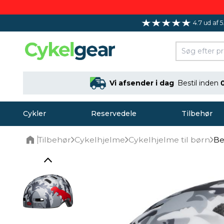
4.7 ud af 5
Vi afsender i dag
Bestil inden
Cykler
Reservedele
Tilbehør
Tilbehør
Cykelhjelme
Cykelhjelme til børn
Be
Home