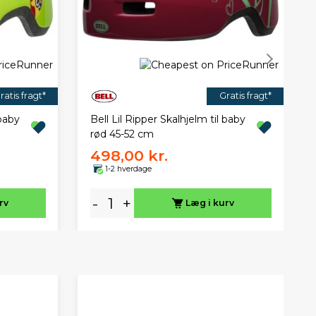
ratis fragt*
Gratis fragt*
 baby
Bell Lil Ripper Skalhjelm til baby
rød 45-52 cm
498,00 kr.
1-2 hverdage
-
+
rv
Læg i kurv