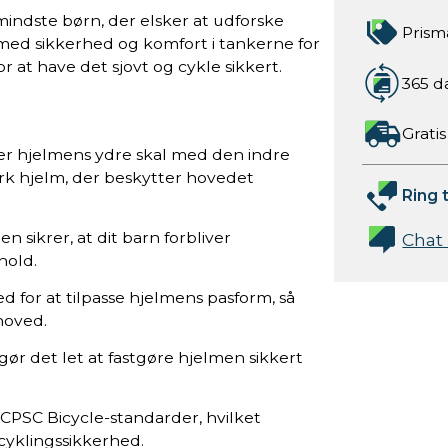
 mindste børn, der elsker at udforske
Prism
med sikkerhed og komfort i tankerne for
r at have det sjovt og cykle sikkert.
365 d
Gratis
er hjelmens ydre skal med den indre
k hjelm, der beskytter hovedet
Ring t
n sikrer, at dit barn forbliver
Chat
hold.
d for at tilpasse hjelmens pasform, så
hoved.
r det let at fastgøre hjelmen sikkert
PSC Bicycle-standarder, hvilket
 cyklingssikkerhed.