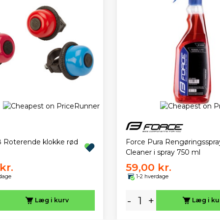
 Roterende klokke rød
Force Pura Rengøringsspra
Cleaner i spray 750 ml
kr.
59,00 kr.
rdage
1-2 hverdage
-
+
Læg i kurv
Læg i ku