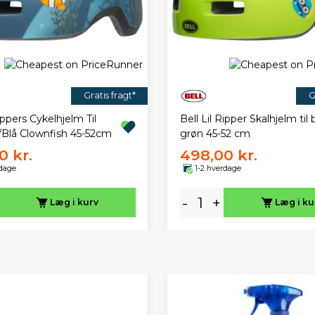
Gratis fragt*
G
Rippers Cykelhjelm Til
Bell Lil Ripper Skalhjelm til
/Blå Clownfish 45-52cm
grøn 45-52 cm
0 kr.
498,00 kr.
rdage
1-2 hverdage
-
+
Læg i kurv
Læg i ku