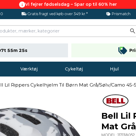
Vi fejrer fødselsdag – Spar op til 60% her
.0
Gratis fragt ved køb over 349 kr.*
Prismatch
07t 55m 24s
Pr
Værktøj
Cykeltøj
Hjul
ll Lil Rippers Cykelhjelm Til Børn Mat Grå/Sølv/Camo 45
Bell Lil
Mat Gr
MODEL:
117138052