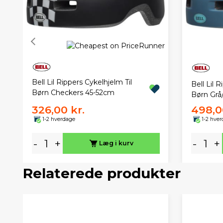
Bell Lil Rippers Cykelhjelm Til
Bell Lil 
Børn Checkers 45-52cm
Børn Grå
326,00 kr.
498,0
1-2 hverdage
1-2 hve
-
+
-
+
Læg i kurv
Relaterede produkter