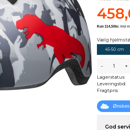
458,
Vælg hjelmstø
45-50 cm
-
+
Lagerstatus:
Leveringstid:
Fragtpris:
Ønskes
God servic