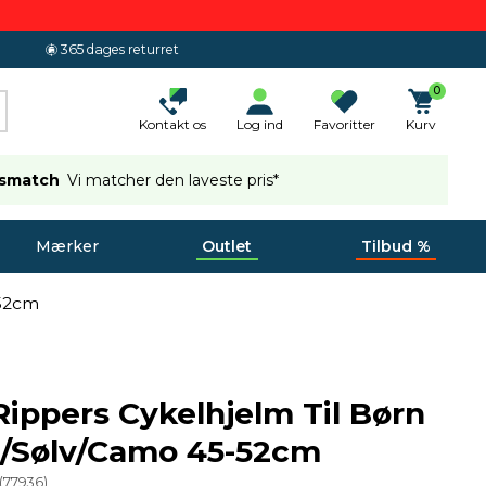
365 dages returret
0
Kontakt os
Log ind
Favoritter
Kurv
ismatch
Vi matcher den laveste pris*
Mærker
Outlet
Tilbud %
-52cm
 Rippers Cykelhjelm Til Børn
å/Sølv/Camo 45-52cm
(
77936
)