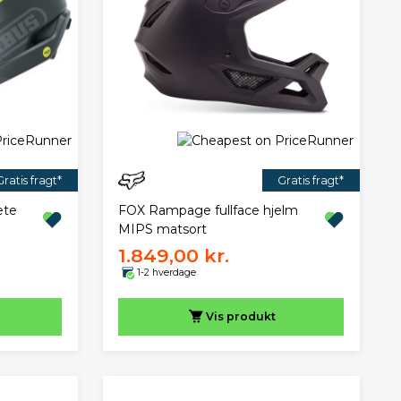
Gratis fragt*
Gratis fragt*
ete
FOX Rampage fullface hjelm
MIPS matsort
1.849,00 kr.
1-2 hverdage
Vis
produkt