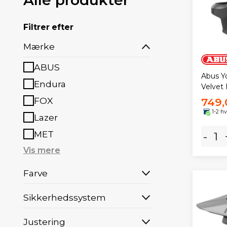
Filtrer efter
Mærke
ABUS
Abus Y
Endura
Velvet 
FOX
749,
1-2 h
Lazer
MET
-
Vis mere
Farve
Sikkerhedssystem
Justering