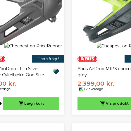
Gratis fragt*
ouDrop FF Ti Silver
Abus AirDrop MIPS concr
e Cykelhjelm One Size
grey
00 kr.
2.399,00 kr.
verdage
1-2 hverdage
+
Læg i kurv
Vis
produkt