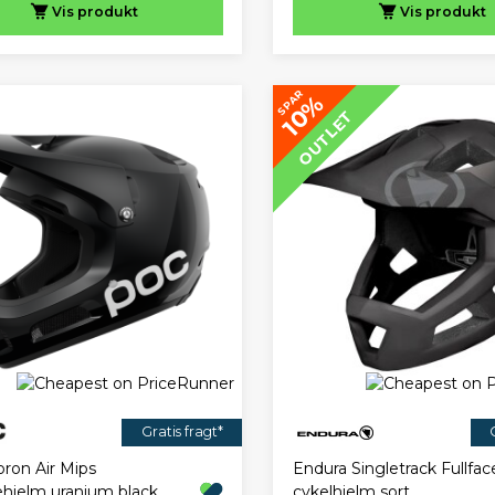
Vis
produkt
Vis
produkt
SPAR
10%
OUTLET
Gratis fragt*
ron Air Mips
Endura Singletrack Fullfa
ehjelm uranium black
cykelhjelm sort