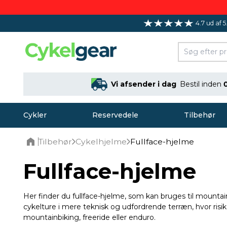
4.7 ud af 5
Vi afsender i dag
Bestil inden
Cykler
Reservedele
Tilbehør
Tilbehør
Cykelhjelme
Fullface-hjelme
Home
Fullface-hjelme
Her finder du fullface-hjelme, som kan bruges til mount
cykelture i mere teknisk og udfordrende terræn, hvor risi
mountainbiking, freeride eller enduro.