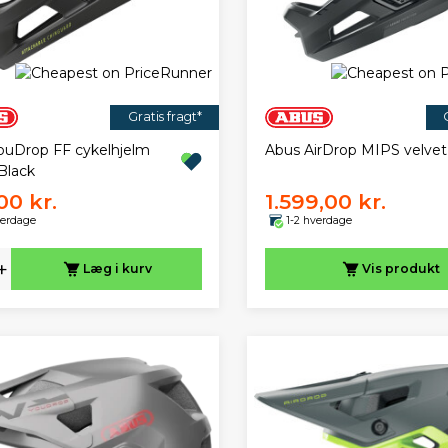
Gratis fragt*
ouDrop FF cykelhjelm
Abus AirDrop MIPS velvet
Black
00 kr.
1.599,00 kr.
verdage
1-2 hverdage
+
Læg i kurv
Vis
produkt