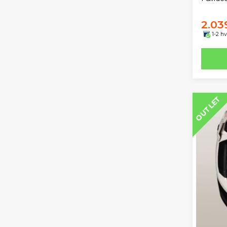
2.03
1-2 h
OUTLET