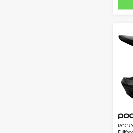
POC Co
Fullfac