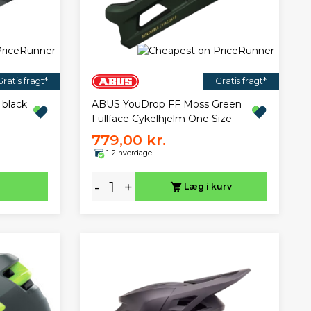
Gratis fragt*
Gratis fragt*
 black
ABUS YouDrop FF Moss Green
Fullface Cykelhjelm One Size
779,00 kr.
1-2 hverdage
-
+
Læg i kurv