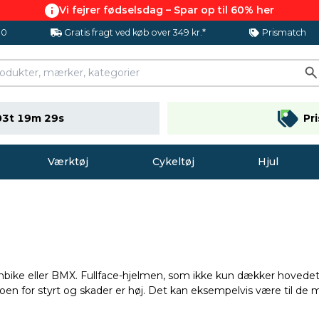
Vi fejrer fødselsdag – Spar op til 60% her
.0
Gratis fragt ved køb over 349 kr.*
Prismatch
03t 19m 28s
Pr
Værktøj
Cykeltøj
Hjul
ainbike eller BMX. Fullface-hjelmen, som ikke kun dækker hove
koen for styrt og skader er høj. Det kan eksempelvis være til de