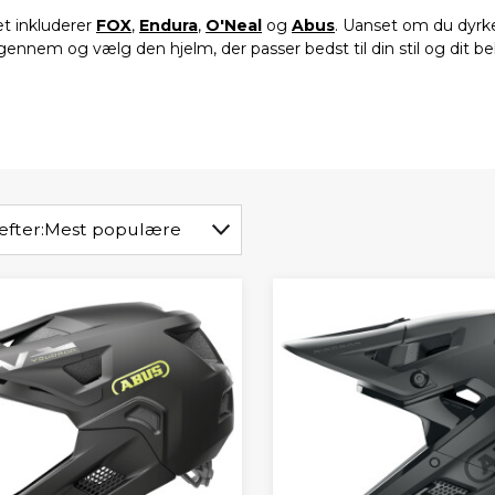
et inkluderer
FOX
,
Endura
,
O'Neal
og
Abus
. Uanset om du dyrke
 igennem og vælg den hjelm, der passer bedst til din stil og dit b
efter:
Mest populære