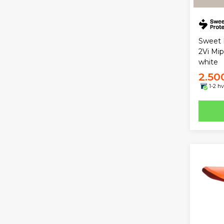
Sweet 
2Vi Mip
white
2.50
1-2 h