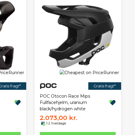
Gratis fragt*
Gratis fragt*
POC Otocon Race Mips
Fullfacehjelm, uranium
black/hydrogen white
2.073,00 kr.
1-2 hverdage