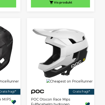
Vis
produkt
Gratis fragt*
Gratis fragt*
ce MIPS
POC Otocon Race Mips
Fullfacehjelm hydrogen