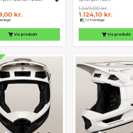
1.249,00 kr.
9,00 kr.
1.124,10 kr.
verdage
1-2 hverdage
Vis
produkt
Vis
produkt