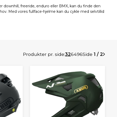
r downhill, freeride, enduro eller BMX, kan du finde den
ehov. Med vores fullface-hjelme kan du cykle med selvtillid
Produkter pr. side:
32
64
96
Side
1 / 2