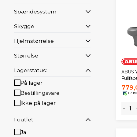
Spændesystem
Skygge
Hjelmstørrelse
Størrelse
Lagerstatus:
ABUS Y
Fullfac
På lager
779,
Bestillingsvare
1-2 h
Ikke på lager
-
I outlet
Ja