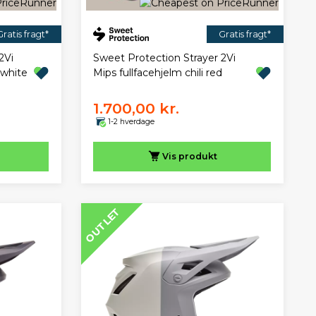
Gratis fragt*
Gratis fragt*
2Vi
Sweet Protection Strayer 2Vi
 white
Mips fullfacehjelm chili red
1.700,00 kr.
1-2 hverdage
Vis
produkt
OUTLET