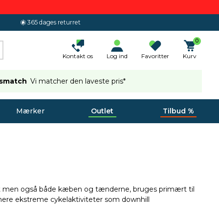
365 dages returret
0
Kontakt os
Log ind
Favoritter
Kurv
ismatch
Vi matcher den laveste pris*
Mærker
Outlet
Tilbud %
det men også både kæben og tænderne, bruges primært til
 mere ekstreme cykelaktiviteter som downhill