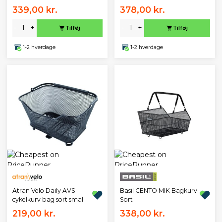
339,00 kr.
378,00 kr.
-
+
-
+
Tilføj
Tilføj
1-2 hverdage
1-2 hverdage
Atran Velo Daily AVS
Basil CENTO MIK Bagkurv
cykelkurv bag sort small
Sort
219,00 kr.
338,00 kr.