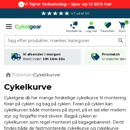
Vi fejrer fødselsdag – Spar op til 60% her
4.7 ud af 5.0
0
Kontakt os
Log ind
Favoritter
Kurv
Søg efter produkter, mærker, kategorier
Vi afsender i morgen
Prismatch
Bestil inden
19t 16m 19s
Vi matcher den lav
Tilbehør
Cykelkurve
Home
Cykelkurve
Cykelgear.dk har mange forskellige cykelkurve til montering
foran på cyklen og bag på cyklen. Foran på cyklen kan
cykelkurven både monteres på styret, på et lad eller mellem
styr og forgaffel med stivere. Bagpå cyklen er
cykelkurven som regel monteret på bagagebæreret. Dertil
findes både de fastmonterede cykelkurve og cykelkurve