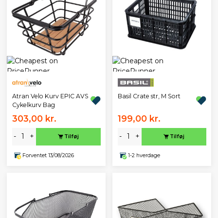
Atran Velo Kurv EPIC AVS
Basil Crate str, M Sort
Cykelkurv Bag
303,00 kr.
199,00 kr.
-
+
-
+
Tilføj
Tilføj
Forventet 13/08/2026
1-2 hverdage