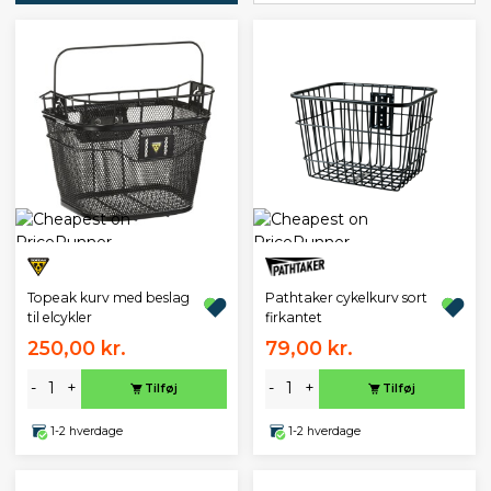
Topeak kurv med beslag
Pathtaker cykelkurv sort
til elcykler
firkantet
250,00 kr.
79,00 kr.
-
+
-
+
Tilføj
Tilføj
1-2 hverdage
1-2 hverdage