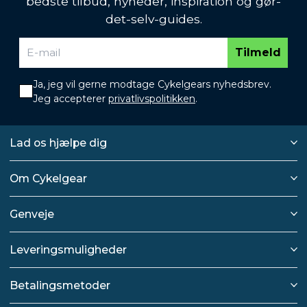
bedste tilbud, nyheder, inspiration og gør-
det-selv-guides.
Tilmeld
Ja, jeg vil gerne modtage Cykelgears nyhedsbrev.
Jeg accepterer
privatlivspolitikken
.
Lad os hjælpe dig
Om Cykelgear
Genveje
Leveringsmuligheder
Betalingsmetoder