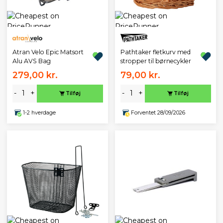
Atran Velo Epic Matsort
Pathtaker fletkurv med
Alu AVS Bag
stropper til børnecykler
279,00 kr.
79,00 kr.
-
+
-
+
Tilføj
Tilføj
1-2 hverdage
Forventet 28/09/2026