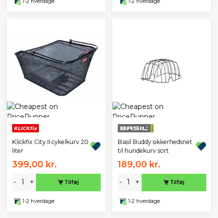
1-2 hverdage
1-2 hverdage
Klickfix City II cykelkurv 20
Basil Buddy sikkerhedsnet
liter
til hundekurv sort
399,00 kr.
189,00 kr.
-
+
-
+
Tilføj
Tilføj
1-2 hverdage
1-2 hverdage