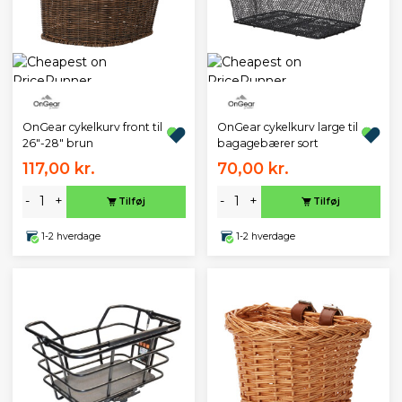
OnGear cykelkurv front til
OnGear cykelkurv large til
26"-28" brun
bagagebærer sort
117,00 kr.
70,00 kr.
-
+
-
+
Tilføj
Tilføj
1-2 hverdage
1-2 hverdage