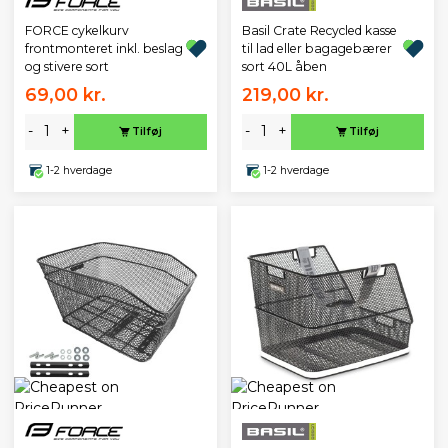
FORCE cykelkurv
Basil Crate Recycled kasse
frontmonteret inkl. beslag
til lad eller bagagebærer
og stivere sort
sort 40L åben
69,00 kr.
219,00 kr.
-
+
-
+
Tilføj
Tilføj
1-2 hverdage
1-2 hverdage