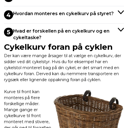
Hvordan monteres en cykelkurv på styret?
4
Hvad er forskellen på en cykelkurv og en
5
cykeltaske?
Cykelkurv foran på cyklen
Der kan være mange årsager til at vælge en cykelkurv, der
sidder ved dit cykelstyr. Hvis du for eksempel har en
cykelstol monteret bag på din cykel, er det smart med en
cykelkurv foran. Derved kan du nemmere transportere en
rygsæk eller lignende oppakning foran på cyklen.
Kurve til front kan
monteres på flere
forskellige måder.
Mange gange er
cykelkurve til front
monteret med stivere,
der går ned til forgaflen