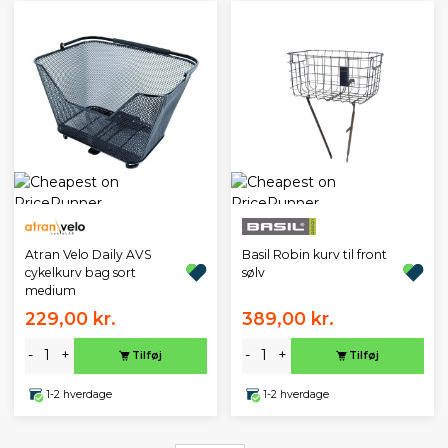
Atran Velo Daily AVS
Basil Robin kurv til front
cykelkurv bag sort
sølv
medium
229,00 kr.
389,00 kr.
-
+
-
+
Tilføj
Tilføj
1-2 hverdage
1-2 hverdage