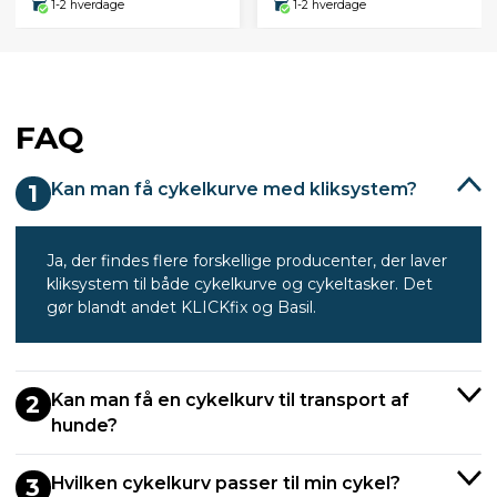
1-2 hverdage
1-2 hverdage
FAQ
Kan man få cykelkurve med kliksystem?
1
Ja, der findes flere forskellige producenter, der laver
kliksystem til både cykelkurve og cykeltasker. Det
gør blandt andet KLICKfix og Basil.
Kan man få en cykelkurv til transport af
2
hunde?
Hvilken cykelkurv passer til min cykel?
3