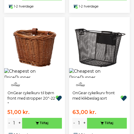
1-2 hverdage
1-2 hverdage
OnGear cykelkurv til børn
OnGear cykelkurv front
front med stropper 20"-22
med klikbeslag sort
"
51,00 kr.
63,00 kr.
-
+
-
+
Tilføj
Tilføj