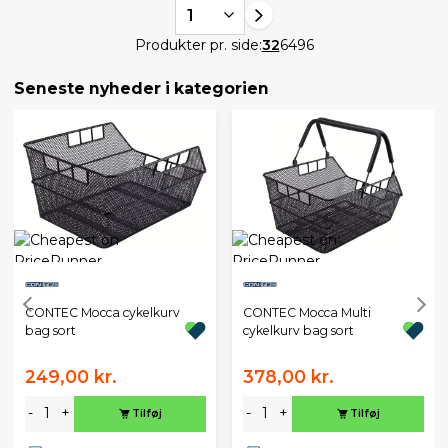
1
Produkter pr. side:
32
64
96
Seneste nyheder i kategorien
CONTEC Mocca cykelkurv
CONTEC Mocca Multi
bag sort
cykelkurv bag sort
249,00 kr.
378,00 kr.
-
+
-
+
Tilføj
Tilføj