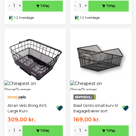
-
+
-
+
Tilføj
Tilføj
1-2 hverdage
1-2 hverdage
Atran Velo Bring AVS
Basil Cento small kurv til
Large Kurv
bagagebærer sort
309,00 kr.
169,00 kr.
-
+
-
+
Tilføj
Tilføj