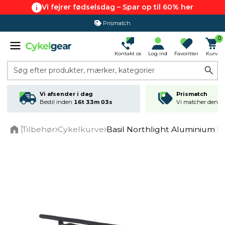
Vi fejrer fødselsdag – Spar op til 60% her
Prismatch
0
Kontakt os
Log ind
Favoritter
Kurv
Søg efter produkter, mærker, kategorier
Vi afsender i dag
Prismatch
Bestil inden
16t 33m 03s
Vi matcher den lav
Tilbehør
Cykelkurve
Basil Northlight Aluminium 
Home