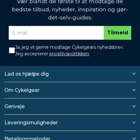
Vær blandt de første til at modtage de
bedste tilbud, nyheder, inspiration og gør-
det-selv-guides.
Tilmeld
Ja, jeg vil gerne modtage Cykelgears nyhedsbrev.
Jeg accepterer
privatlivspolitikken
.
Lad os hjælpe dig
Om Cykelgear
Genveje
Leveringsmuligheder
Betalingsmetoder