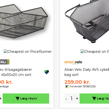
Atran Velo Daily AVS cykel
urv til bagagebærer
bag sort
45x30x20 cm sort
00 kr.
259,00 kr.
verdage
Forventet 19/08/2026
+
-
+
Læg i kurv
Læg i k