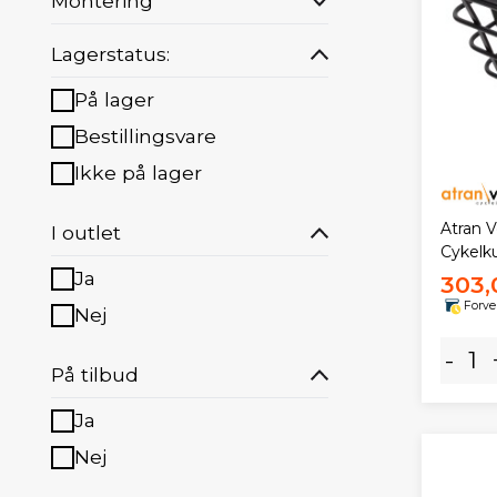
Montering
Lagerstatus:
På lager
Bestillingsvare
Ikke på lager
Atran 
I outlet
Cykelk
Ja
303,
Forve
Nej
-
På tilbud
Ja
Nej