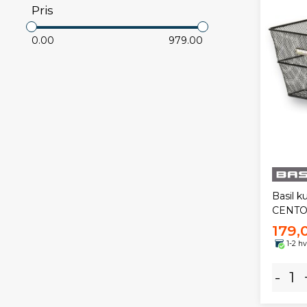
Pris
0.00
979.00
Basil k
CENTO 
179,
1-2 h
-