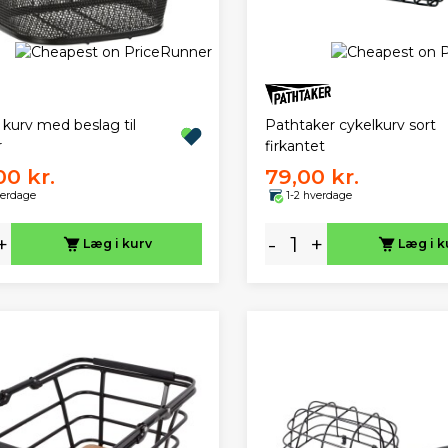
kurv med beslag til
Pathtaker cykelkurv sort
r
firkantet
00 kr.
79,00 kr.
verdage
1-2 hverdage
+
-
+
Læg i kurv
Læg i k