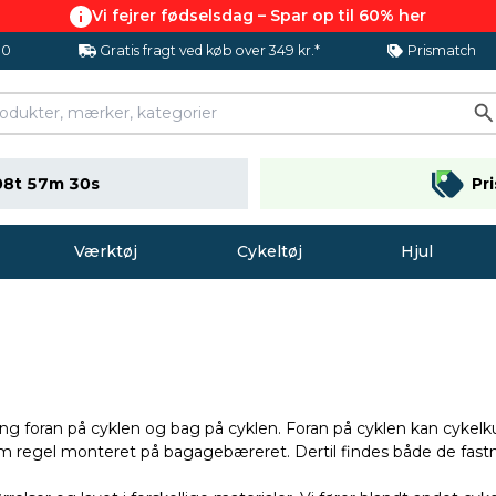
Vi fejrer fødselsdag – Spar op til 60% her
.0
Gratis fragt ved køb over 349 kr.*
Prismatch
08t 57m 29s
Pr
Værktøj
Cykeltøj
Hjul
ng foran på cyklen og bag på cyklen. Foran på cyklen kan cykelk
som regel monteret på bagagebæreret. Dertil findes både de fas