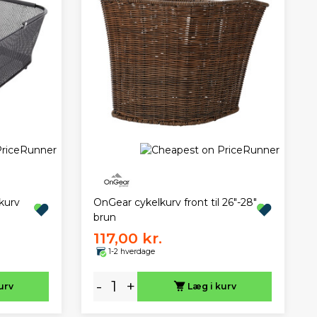
kurv
OnGear cykelkurv front til 26"-28"
brun
117,00 kr.
1-2 hverdage
-
+
urv
Læg i kurv