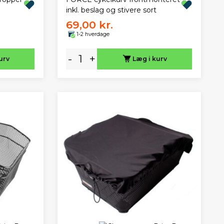
inkl. beslag og stivere sort
69,00 kr.
1-2 hverdage
-
+
urv
Læg i kurv