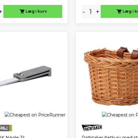
+
-
+
Læg i kurv
Læg i k
Pathtaker fletkurv med s
IK Nøgle Til