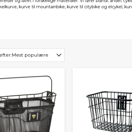
rrelser og lavet i forskellige materialer. Vi fører blandt andet cy
ykelkurve, kurve til mountainbike, kurve til citybike og elcykel, ku
efter:
Mest populære