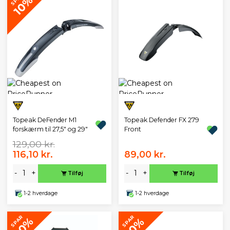
10%
Topeak DeFender M1
Topeak Defender FX 279
forskærm til 27,5" og 29"
Front
129,00 kr.
116,10 kr.
89,00 kr.
-
+
-
+
Tilføj
Tilføj
1-2 hverdage
1-2 hverdage
SPAR
SPAR
20%
10%