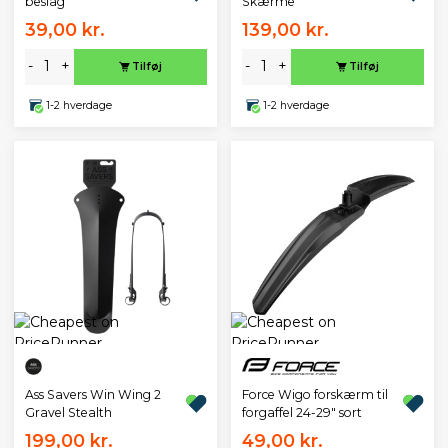
beslag
Skærme
39,00 kr.
139,00 kr.
-
+
-
+
Tilføj
Tilføj
1-2 hverdage
1-2 hverdage
Ass Savers Win Wing 2
Force Wigo forskærm til
Gravel Stealth
forgaffel 24-29" sort
199,00 kr.
49,00 kr.