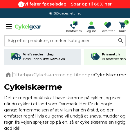
Vi fejrer fødselsdag – Spar op til 60% her
365 dages returret
0
Kontakt os
Log ind
Favoritter
Kurv
Søg efter produkter, mærker, kategorier
Vi afsender i dag
Prismatch
Bestil inden
07t 32m 31s
Vi matcher den lav
Tilbehør
Cykelskærme og tilbehør
Cykelskærme
Home
Cykelskærme
Det er meget praktisk at have skærme på cyklen, og især
når du cykler i et land som Danmark. Her får du nogle
gange fornemmelsen af at vi kun har én årstid, og den
omfatter regn! Hvis du gerne vil undgå at snavs, mudder og
regn fra vejen sprøjter op på en, så er cykelskærme en rigtig
god idé!