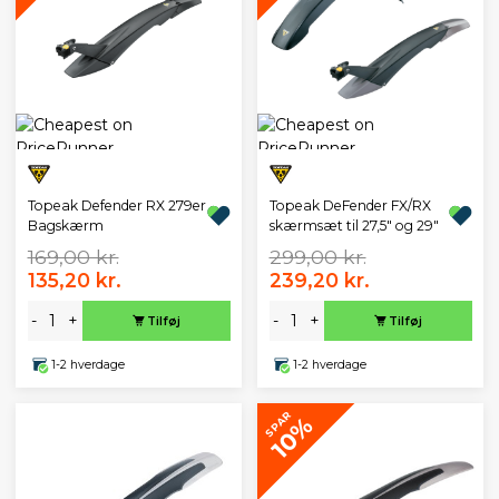
Topeak Defender RX 279er
Topeak DeFender FX/RX
Bagskærm
skærmsæt til 27,5" og 29"
169,00 kr.
299,00 kr.
135,20 kr.
239,20 kr.
-
+
-
+
Tilføj
Tilføj
1-2 hverdage
1-2 hverdage
SPAR
10%