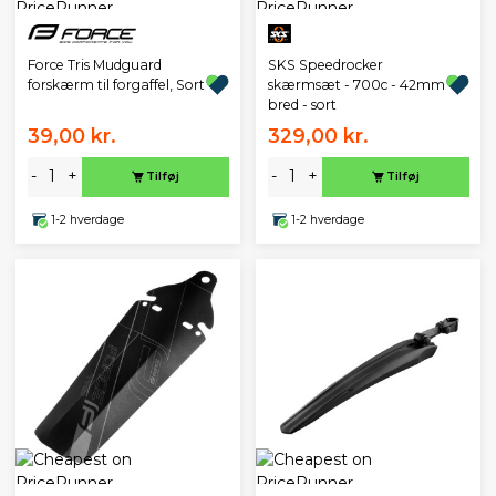
SKS Speedrocker
Force Tris Mudguard
skærmsæt - 700c - 42mm
forskærm til forgaffel, Sort
bred - sort
39,00 kr.
329,00 kr.
-
+
-
+
Tilføj
Tilføj
1-2 hverdage
1-2 hverdage