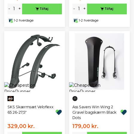
-
+
-
+
Tilføj
Tilføj
1-2 hverdage
1-2 hverdage
SKS Skærmsæt Veloflexx
Ass Savers Win Wing 2
65 26-27,5"
Gravel bagskærm Black
Dots
329,00 kr.
179,00 kr.