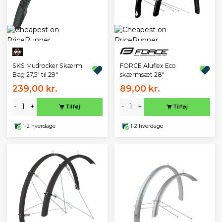
SKS Mudrocker Skærm
FORCE Aluflex Eco
Bag 27,5" til 29"
skærmsæt 28"
239,00 kr.
89,00 kr.
-
+
-
+
Tilføj
Tilføj
1-2 hverdage
1-2 hverdage