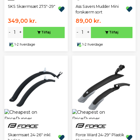
SKS Skærmsæt 27.5"-29"
Ass Savers Mudder Mini
forskærm sort
349,00 kr.
89,00 kr.
-
+
-
+
Tilføj
Tilføj
1-2 hverdage
1-2 hverdage
Skærmsæt 24-26" inkl.
Force Ward 24-29" Plastik