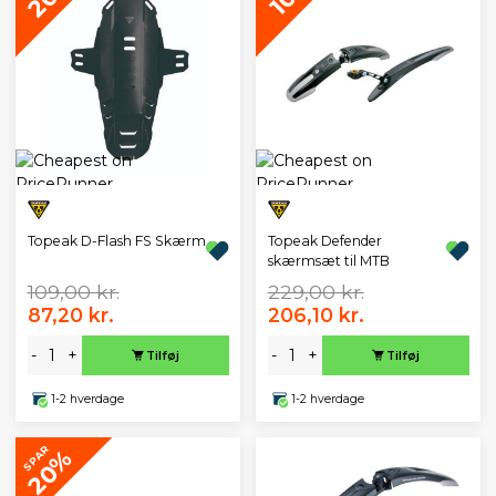
Topeak D-Flash FS Skærm
Topeak Defender
skærmsæt til MTB
109,00 kr.
229,00 kr.
87,20 kr.
206,10 kr.
-
+
-
+
Tilføj
Tilføj
1-2 hverdage
1-2 hverdage
SPAR
20%