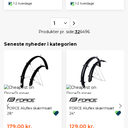
1-2 hverdage
1-2 hverdage
1
Produkter pr. side:
32
64
96
Seneste nyheder i kategorien
FORCE Aluflex skærmsæt
FORCE Aluflex skærmsæt
28"
24"
179,00 kr.
129,00 kr.