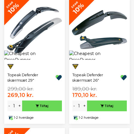
SPAR
SPAR
10%
10%
Topeak Defender
Topeak Defender
skærmsæt 29"
skærmsæt 26"
299,00 kr.
189,00 kr.
269,10 kr.
170,10 kr.
-
+
-
+
Tilføj
Tilføj
1-2 hverdage
1-2 hverdage
SPAR