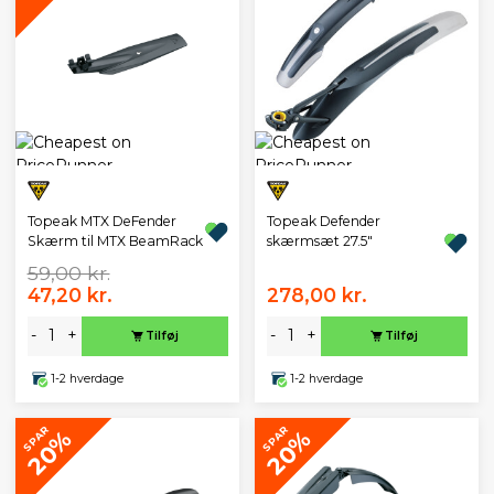
Topeak MTX DeFender
Topeak Defender
Skærm til MTX BeamRack
skærmsæt 27.5"
59,00 kr.
47,20 kr.
278,00 kr.
-
+
-
+
Tilføj
Tilføj
1-2 hverdage
1-2 hverdage
SPAR
SPAR
20%
20%