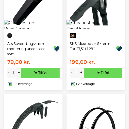
SKS Mudrocker Skærm
Ass Savers bagskærm til
For 27,5" til 29"
montering under sadel
sort
79,00 kr.
199,00 kr.
-
+
-
+
Tilføj
Tilføj
1-2 hverdage
1-2 hverdage