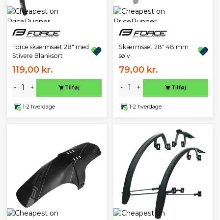
Force skærmsæt 28" med
Skærmsæt 28" 48 mm
Stivere Blanksort
sølv
119,00 kr.
79,00 kr.
-
+
-
+
Tilføj
Tilføj
1-2 hverdage
1-2 hverdage