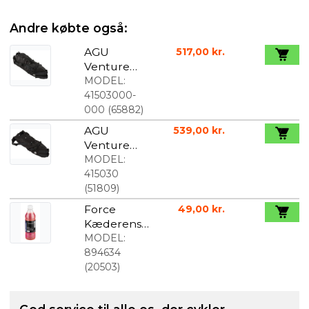
Andre købte også:
AGU
517,00 kr.
Venture
Sadel Taske
MODEL:
Sort med
41503000-
Refleks
000
(
65882
)
AGU
539,00 kr.
Venture
Sadel Taske
MODEL:
Sort
415030
(
51809
)
Force
49,00 kr.
Kæderens
500 ml
MODEL:
894634
(
20503
)