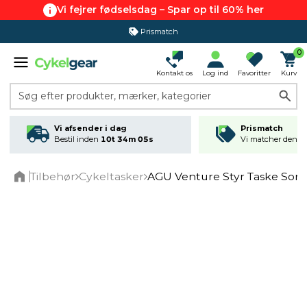
Vi fejrer fødselsdag – Spar op til 60% her
Prismatch
0
Kontakt os
Log ind
Favoritter
Kurv
Søg efter produkter, mærker, kategorier
Vi afsender i dag
Prismatch
Bestil inden
10t 34m 05s
Vi matcher den lav
Tilbehør
Cykeltasker
AGU Venture Styr Taske Sort
Home