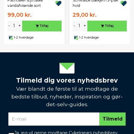
Pathtaker styrtaske
Schwalbe dækjern 3-pak
vandafvisende sort
hvid
99,00 kr.
29,00 kr.
-
+
-
+
Tilføj
Tilføj
1-2 hverdage
1-2 hverdage
Tilmeld dig vores nyhedsbrev
Vær blandt de første til at modtage de
bedste tilbud, nyheder, inspiration og gør-
det-selv-guides.
Tilmeld
Ja, jeg vil gerne modtage Cykelgears nyhedsbrev.