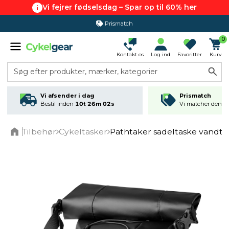
Vi fejrer fødselsdag – Spar op til 60% her
Prismatch
365 dages returret
0
Kontakt os
Log ind
Favoritter
Kurv
Søg efter produkter, mærker, kategorier
Vi afsender i dag
Prismatch
Bestil inden
10t 26m 01s
Vi matcher den lav
Tilbehør
Cykeltasker
Pathtaker sadeltaske vandtæ
Home