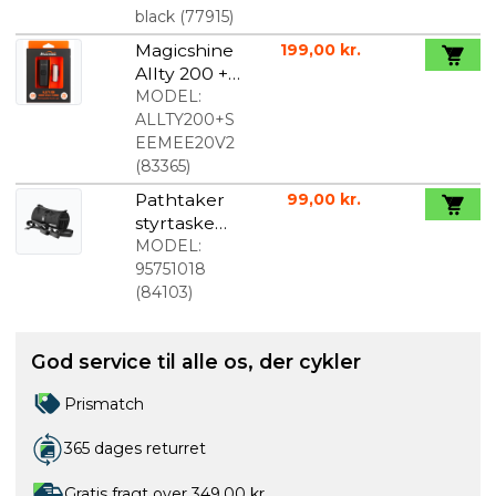
black
(
77915
)
Magicshine
199,00 kr.
Allty 200 +
Seemee 20
MODEL:
v2 lygtesæt
ALLTY200+S
EEMEE20V2
(
83365
)
Pathtaker
99,00 kr.
styrtaske
vandafvisen
MODEL:
de sort
95751018
(
84103
)
God service til alle os, der cykler
Prismatch
365 dages returret
Gratis fragt over 349,00 kr.