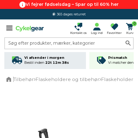
Vi fejrer fødselsdag – Spar op til 60% her
365 dages returret
0
Kontakt os
Log ind
Favoritter
Kurv
Søg efter produkter, mærker, kategorier
Vi afsender i morgen
Prismatch
Bestil inden
22t 12m 37s
Vi matcher den lav
Tilbehør
Flaskeholdere og tilbehør
Flaskeholdere
Home