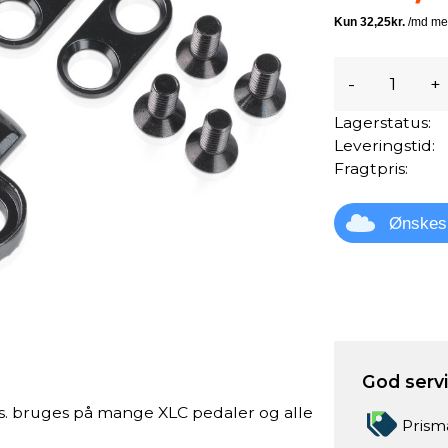
-
+
Lagerstatus:
Leveringstid:
Fragtpris:
Ønskes
God servic
ks. bruges på mange XLC pedaler og alle
Prism