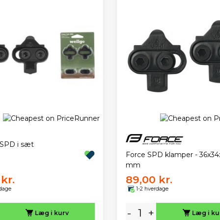
SPD i sæt
Force SPD klamper - 36x34
mm
kr.
89,00 kr.
rdage
1-2 hverdage
-
+
Læg i kurv
Læg i ku