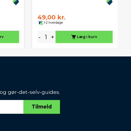
49,00 kr.
1-2 hverdage
-
+
rv
Læg i kurv
 og gør-det-selv-guides.
Tilmeld