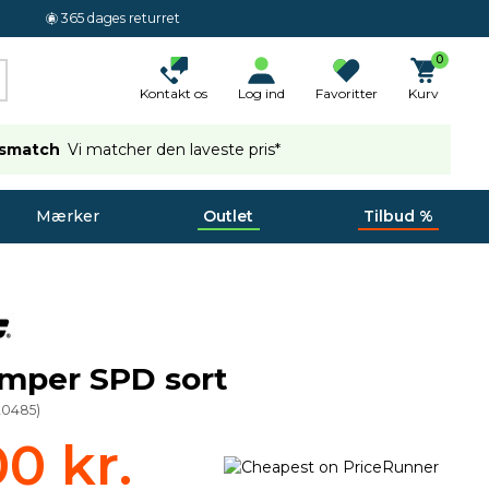
365 dages returret
0
Kontakt os
Log ind
Favoritter
Kurv
ismatch
Vi matcher den laveste pris*
Mærker
Outlet
Tilbud %
mper SPD sort
20485
)
00 kr.