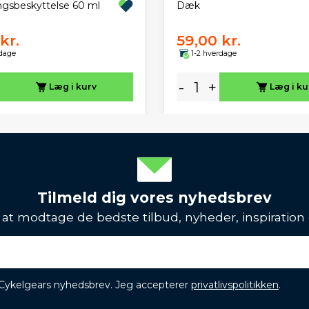
Dæk
ngsbeskyttelse 60 ml
kr.
59,00 kr.
rdage
1-2 hverdage
-
+
Læg i kurv
Læg i ku
Tilmeld dig vores nyhedsbrev
l at modtage de bedste tilbud, nyheder, inspiration
 Cykelgears nyhedsbrev. Jeg accepterer
privatlivspolitikken
.