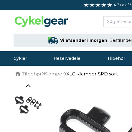
4.7 ud af 5
Vi afsender i morgen
Bestil ind
Cykler
Reservedele
Tilbehør
Tilbehør
Klamper
XLC Klamper SPD sort
Home