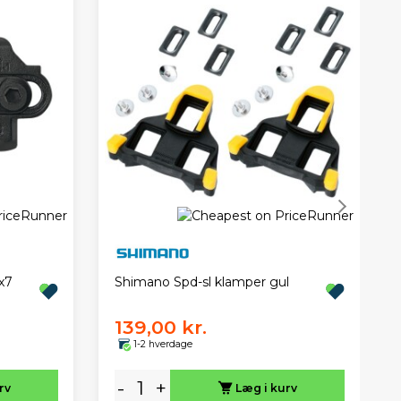
x7
Shimano Spd-sl klamper gul
139,00 kr.
1-2 hverdage
-
+
rv
Læg i kurv