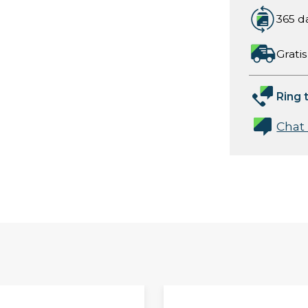
365 d
Gratis
Ring t
Chat