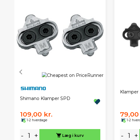
Klamper 
Shimano Klamper SPD
109,00 kr.
79,00 
1-2 hverdage
1-2 hve
-
+
-
+
Læg i kurv