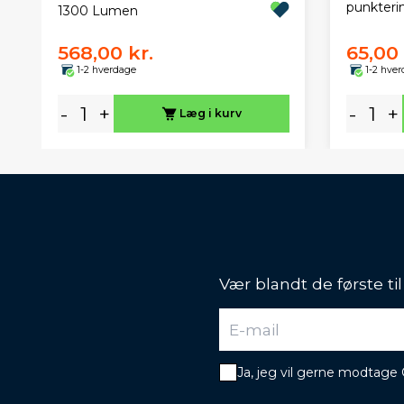
punkteri
1300 Lumen
568,00 kr.
65,00 
1-2 hverdage
1-2 hve
-
+
-
+
Læg i kurv
Vær blandt de første ti
Ja, jeg vil gerne modtage