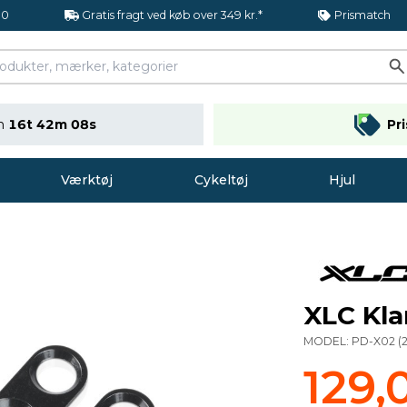
.0
Gratis fragt ved køb over 349 kr.*
Prismatch
en
16t 42m 07s
Pr
Værktøj
Cykeltøj
Hjul
XLC Kla
MODEL:
PD-X02
(
129,