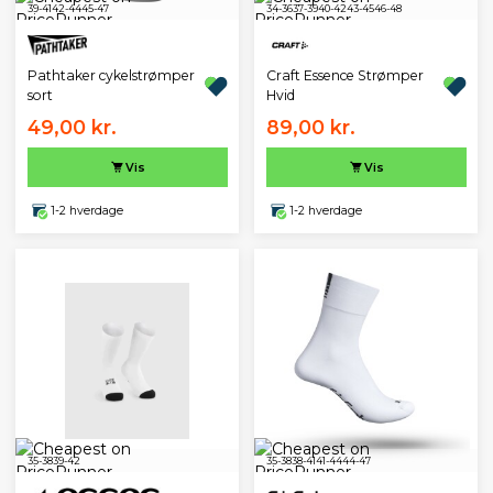
39-41
42-44
45-47
34-36
37-39
40-42
43-45
46-48
Pathtaker cykelstrømper
Craft Essence Strømper
sort
Hvid
49,00 kr.
89,00 kr.
Vis
Vis
1-2 hverdage
1-2 hverdage
35-38
39-42
35-38
38-41
41-44
44-47