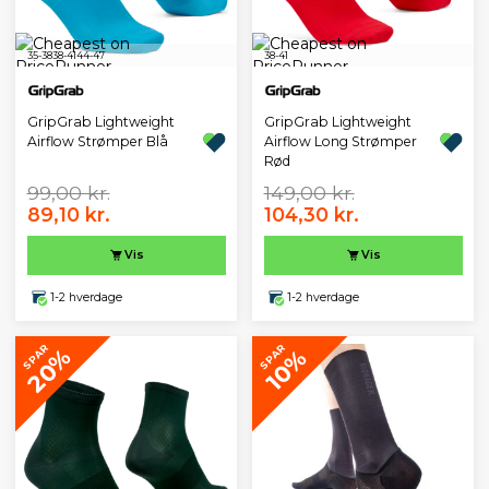
35-38
38-41
44-47
38-41
GripGrab Lightweight
GripGrab Lightweight
Airflow Strømper Blå
Airflow Long Strømper
Rød
99,00 kr.
149,00 kr.
89,10 kr.
104,30 kr.
Vis
Vis
1-2 hverdage
1-2 hverdage
SPAR
SPAR
20%
10%