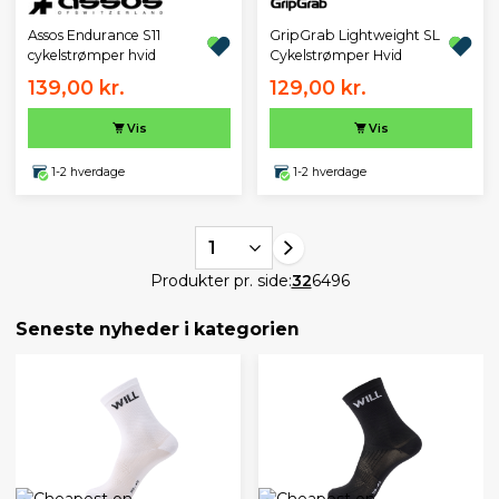
Assos Endurance S11
GripGrab Lightweight SL
cykelstrømper hvid
Cykelstrømper Hvid
139,00 kr.
129,00 kr.
Vis
Vis
1-2 hverdage
1-2 hverdage
1
Produkter pr. side:
32
64
96
Seneste nyheder i kategorien