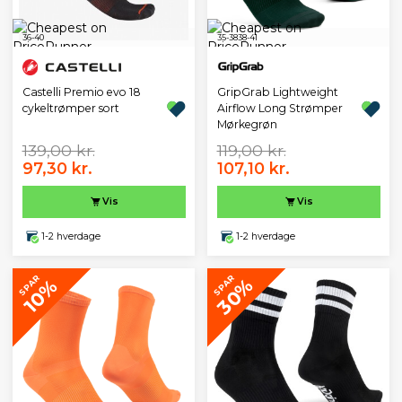
36-40
35-38
38-41
Castelli Premio evo 18
GripGrab Lightweight
cykeltrømper sort
Airflow Long Strømper
Mørkegrøn
139,00 kr.
119,00 kr.
97,30 kr.
107,10 kr.
Vis
Vis
1-2 hverdage
1-2 hverdage
SPAR
SPAR
30%
10%