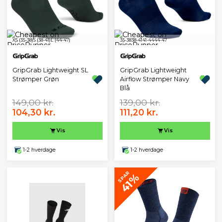
XS (35-38)
S (38-41)
L (44-47)
35-38
38-41
41-44
44-47
GripGrab Lightweight SL
GripGrab Lightweight
Strømper Grøn
Airflow Strømper Navy
Blå
149,00 kr.
139,00 kr.
104,30 kr.
111,20 kr.
Vis
Vis
1-2 hverdage
1-2 hverdage
SPAR
41%