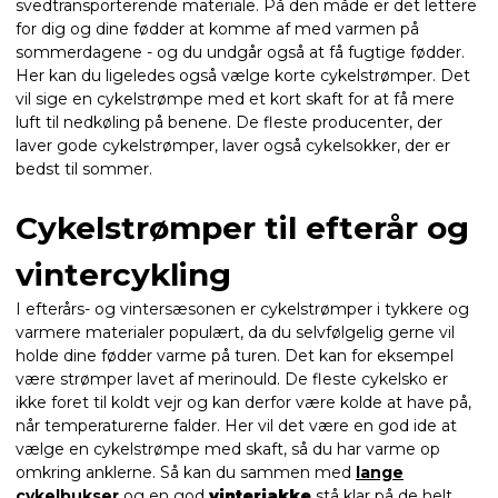
svedtransporterende materiale. På den måde er det lettere
for dig og dine fødder at komme af med varmen på
sommerdagene - og du undgår også at få fugtige fødder.
Her kan du ligeledes også vælge korte cykelstrømper. Det
vil sige en cykelstrømpe med et kort skaft for at få mere
luft til nedkøling på benene. De fleste producenter, der
laver gode cykelstrømper, laver også cykelsokker, der er
bedst til sommer.
Cykelstrømper til efterår og
vintercykling
I efterårs- og vintersæsonen er cykelstrømper i tykkere og
varmere materialer populært, da du selvfølgelig gerne vil
holde dine fødder varme på turen. Det kan for eksempel
være strømper lavet af merinould. De fleste cykelsko er
ikke foret til koldt vejr og kan derfor være kolde at have på,
når temperaturerne falder. Her vil det være en god ide at
vælge en cykelstrømpe med skaft, så du har varme op
omkring anklerne. Så kan du sammen med
lange
cykelbukser
og en god
vinterjakke
stå klar på de helt