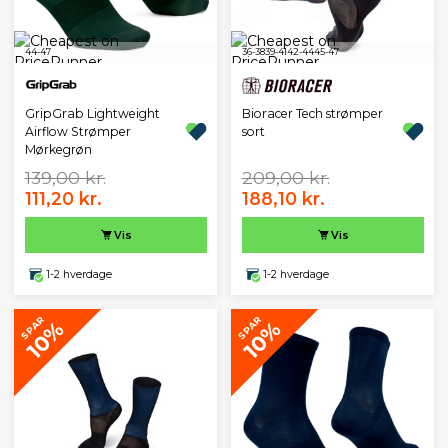
44-47
36-38
39-41
42-44
45-47
GripGrab Lightweight
Bioracer Tech strømper
Airflow Strømper
sort
Mørkegrøn
139,00 kr.
209,00 kr.
111,20 kr.
188,10 kr.
Vis
Vis
1-2 hverdage
1-2 hverdage
SPAR
SPAR
10%
10%