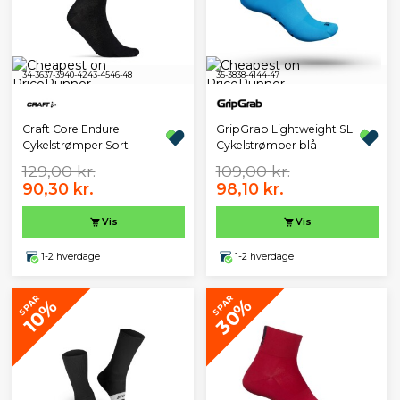
34-36
37-39
40-42
43-45
46-48
35-38
38-41
44-47
GripGrab Lightweight SL
Craft Core Endure
Cykelstrømper blå
Cykelstrømper Sort
129,00 kr.
109,00 kr.
90,30 kr.
98,10 kr.
Vis
Vis
1-2 hverdage
1-2 hverdage
SPAR
SPAR
30%
10%