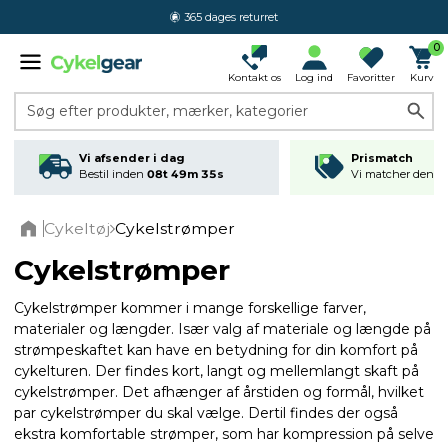
365 dages returret
0
Kontakt os
Log ind
Favoritter
Kurv
Søg efter produkter, mærker, kategorier
Vi afsender i dag
Prismatch
Bestil inden
08t 49m 34s
Vi matcher den lav
Cykeltøj
Cykelstrømper
Home
Cykelstrømper
Cykelstrømper kommer i mange forskellige farver,
materialer og længder. Især valg af materiale og længde på
strømpeskaftet kan have en betydning for din komfort på
cykelturen. Der findes kort, langt og mellemlangt skaft på
cykelstrømper. Det afhænger af årstiden og formål, hvilket
par cykelstrømper du skal vælge. Dertil findes der også
ekstra komfortable strømper, som har kompression på selve