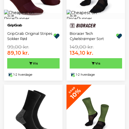
35-38
36-38
GripGrab Original Stripes
Bioracer Tech
Sokker Rød
Cykelstrømper Sort
99,00 kr.
149,00 kr.
89,10 kr.
134,10 kr.
Vis
Vis
1-2 hverdage
1-2 hverdage
SPAR
10%