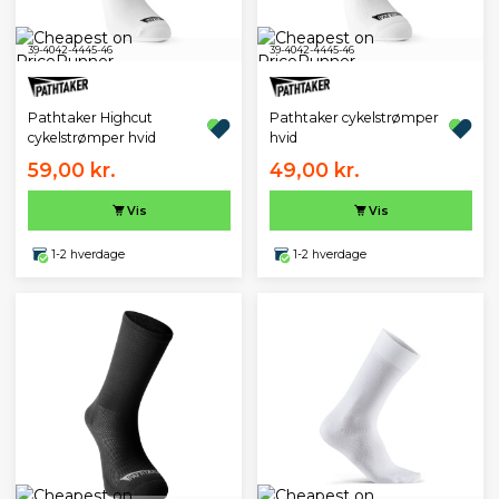
39-40
42-44
45-46
39-40
42-44
45-46
Pathtaker Highcut
Pathtaker cykelstrømper
cykelstrømper hvid
hvid
59,00 kr.
49,00 kr.
Vis
Vis
1-2 hverdage
1-2 hverdage