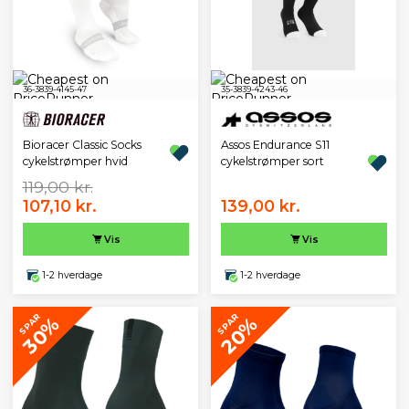
36-38
39-41
45-47
35-38
39-42
43-46
Bioracer Classic Socks
Assos Endurance S11
cykelstrømper hvid
cykelstrømper sort
119,00 kr.
107,10 kr.
139,00 kr.
Vis
Vis
1-2 hverdage
1-2 hverdage
SPAR
SPAR
30%
20%