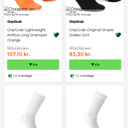
35-38
35-38
GripGrab Lightweight
GripGrab Original Stripes
Airflow Long Strømper
Sokker Sort
Orange
119,00 kr.
119,00 kr.
107,10 kr.
83,30 kr.
Vis
Vis
1-2 hverdage
1-2 hverdage