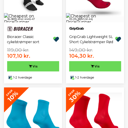
36-38
39-41
42-44
45-47
XS (35-38)
M (41-44)
Bioracer Classic
GripGrab Lightweight SL
cykelstrømper sort
Short Cykelstrømper Rød
119,00 kr.
149,00 kr.
107,10 kr.
104,30 kr.
Vis
Vis
1-2 hverdage
1-2 hverdage
SPAR
SPAR
30%
10%