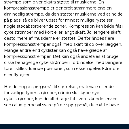
strømpe som giver ekstra støtte til musklerne. En
kompressionsstrømpe er generelt strammere end en
almindelig strømpe, da den støtter musklerne ved at holde
på plads, så de bliver udsat for mindst mulige rystelser i
nogle stødabsorberende zoner. Kompression kan både fås i
cykelstrømper med kort eller langt skaft. Jo længere skaft
desto mere af musklerne er støttet. Derfor findes flere
kompressionsstrømper også med skaft til op over læggen.
Mange andre end cyklister kan også have glæde af
kompressionsstrømper. Det kan også anbefales at bruge
disse behagelige cykelstrømper i forbindelse med længere
ture i stillesiddende positioner, som eksempelvis køreture
eller flyrejser.
Har du nogle spørgsmål til størrelser, materiale eller de
forskellige typer strømper, når du skal købe nye
cykelstrømper, kan du altid tage fat i vores kundeservice,
som altid gerne vil svare på de spørgsmål, du måtte have.