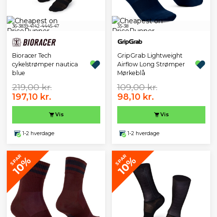
36-38
39-41
42-44
45-47
35-38
Bioracer Tech
GripGrab Lightweight
cykelstrømper nautica
Airflow Long Strømper
blue
Mørkeblå
219,00 kr.
109,00 kr.
197,10 kr.
98,10 kr.
Vis
Vis
1-2 hverdage
1-2 hverdage
SPAR
SPAR
10%
10%