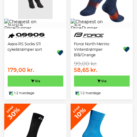
39-42
43-46
36-41
Assos RS Socks S11
Force North Merino
cykelstrømper sort
Vinterstrømper
Blå/Orange
99,00 kr.
179,00 kr.
58,65 kr.
Vis
Vis
1-2 hverdage
1-2 hverdage
SPAR
SPAR
30%
10%