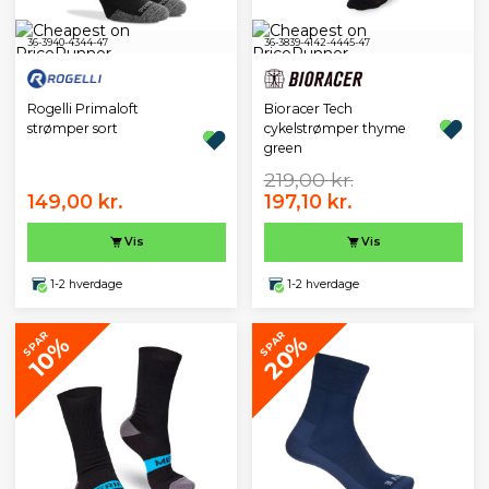
36-39
40-43
44-47
36-38
39-41
42-44
45-47
Rogelli Primaloft
Bioracer Tech
strømper sort
cykelstrømper thyme
green
219,00 kr.
149,00 kr.
197,10 kr.
Vis
Vis
1-2 hverdage
1-2 hverdage
SPAR
SPAR
20%
10%