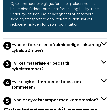
Cykelstrømper er vigtige, fordi de hjælper med at
holde dine fødder tørre, komfortable og beskyttede
under cykelturen. De er designet til at absorbere
sved og transportere den væk fra huden, hvilket
reducerer risikoen for vabler og irritation.
Hvad er forskellen på almindelige sokker og
2
cykelstrømper?
Hvilket materiale er bedst til
3
cykelstrømper?
Hvilke cykelstrømper er bedst om
4
sommeren?
Hvad er cykelstrømper med kompression?
5