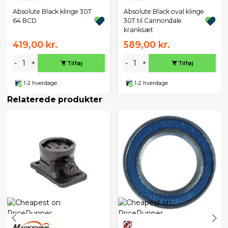
Absolute Black klinge 30T
Absolute Black oval klinge
64 BCD
30T til Cannondale
kranksæt
419,00 kr.
589,00 kr.
-
+
-
+
Tilføj
Tilføj
1-2 hverdage
1-2 hverdage
Relaterede produkter