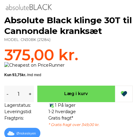
Absolute Black klinge 30T til
Cannondale kranksæt
MODEL:
CN30BK
(
21284
)
375,00 kr.
-
+
Læg i kurv
Lagerstatus:
1 På lager
Leveringstid:
1-2 hverdage
Fragtpris:
Gratis fragt*
* Gratis fragt over 349,00 kr.
Ønskeskyen