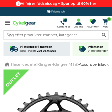
Vi fejrer fødselsdag – Spar op til 60% her
Prismatch
0
Kontakt os
Log ind
Favoritter
Kurv
Søg efter produkter, mærker, kategorier
Vi afsender i morgen
Prismatch
Bestil inden
20t 05m 50s
Vi matcher den lav
Reservedele
Klinger
Klinger MTB
Absolute Black 
Home
OUTLET