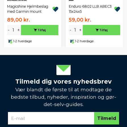
Magicshine Hjelmbeslag
Enduro 6802 LLB ABEC3
med Garmin mount
15x24x5
89,00 kr.
59,00 kr.
-
+
-
+
Tilføj
Tilføj
1-2 hverdage
1-2 hverdage
Tilmeld dig vores nyhedsbrev
Vær blandt de første til at modtage de
bedste tilbud, nyheder, inspiration og gør-
det-selv-guides.
Tilmeld