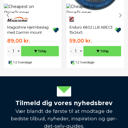
Magicshine Hjelmbeslag
Enduro 6802 LLB ABEC3
med Garmin mount
15x24x5
89,00 kr.
59,00 kr.
-
+
-
+
Tilføj
Tilføj
1-2 hverdage
1-2 hverdage
Tilmeld dig vores nyhedsbrev
Vær blandt de første til at modtage de
bedste tilbud, nyheder, inspiration og gør-
det-selv-guides.