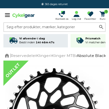
365 dages returret
0
Kontakt os
Log ind
Favoritter
Kurv
Søg efter produkter, mærker, kategorier
Vi afsender i dag
Prismatch
Bestil inden
14t 46m 47s
Vi matcher den lav
Reservedele
Klinger
Klinger MTB
Absolute Black 
Home
OUTLET