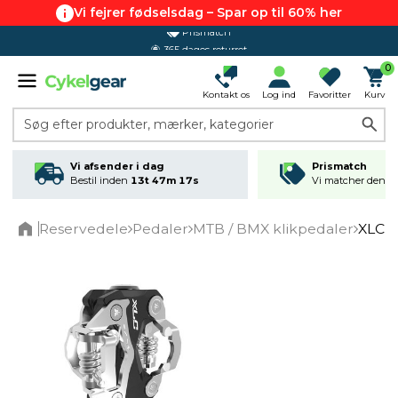
Vi fejrer fødselsdag – Spar op til 60% her
365 dages returret
0
Kontakt os
Log ind
Favoritter
Kurv
Søg efter produkter, mærker, kategorier
Vi afsender i dag
Prismatch
Bestil inden
13t 47m 17s
Vi matcher den lav
Reservedele
Pedaler
MTB / BMX klikpedaler
XLC P
Home