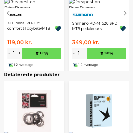
XLC pedal PD-C35
Shimano PD-MT520 SPD
comfort til citybike/MTB
MTB pedaler sølv
119,00 kr.
349,00 kr.
-
+
-
+
Tilføj
Tilføj
1-2 hverdage
1-2 hverdage
Relaterede produkter