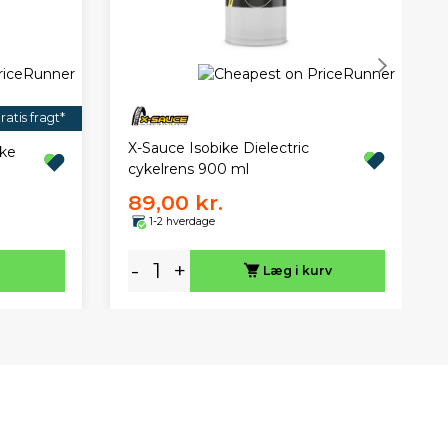
ratis fragt*
X-Sauce Isobike Dielectric
kke
cykelrens 900 ml
89,00 kr.
1-2 hverdage
-
+
Læg i kurv