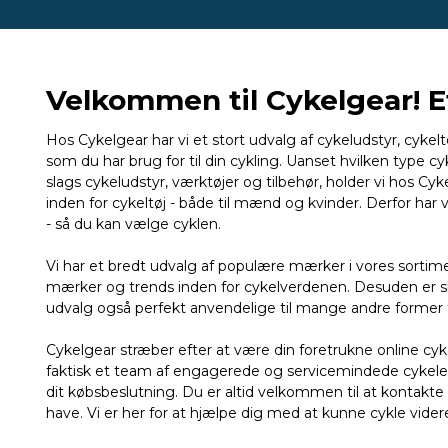
Velkommen til Cykelgear! Et 
Hos Cykelgear har vi et stort udvalg af cykeludstyr, cykeltø
som du har brug for til din cykling. Uanset hvilken type cyk
slags cykeludstyr, værktøjer og tilbehør, holder vi hos Cy
inden for cykeltøj - både til mænd og kvinder. Derfor har v
- så du kan vælge cyklen.
Vi har et bredt udvalg af populære mærker i vores sorti
mærker og trends inden for cykelverdenen. Desuden er sko
udvalg også perfekt anvendelige til mange andre former fo
Cykelgear stræber efter at være din foretrukne online cykel
faktisk et team af engagerede og servicemindede cykelentu
dit købsbeslutning. Du er altid velkommen til at kontak
have. Vi er her for at hjælpe dig med at kunne cykle vider