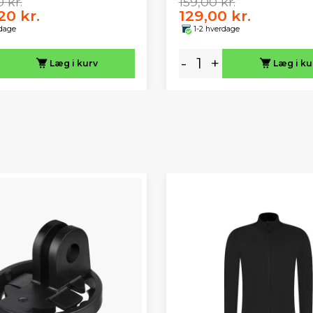
 kr.
159,00 kr.
20 kr.
129,00 kr.
rdage
1-2 hverdage
-
+
Læg i kurv
Læg i ku