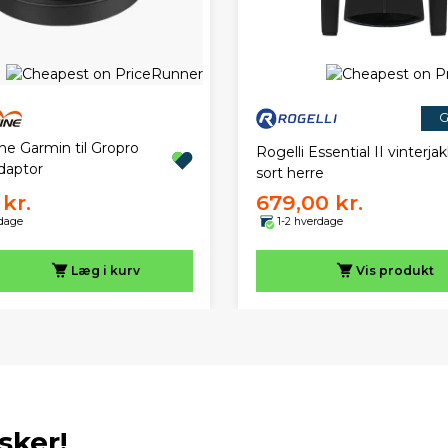
G
ne Garmin til Gropro
Rogelli Essential II vinterja
daptor
sort herre
kr.
679,00 kr.
rdage
1-2 hverdage
Læg i kurv
Vis
produkt
sker!