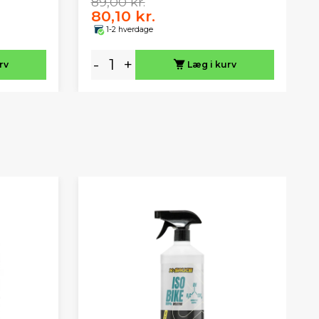
89,00 kr.
80,10 kr.
1-2 hverdage
-
+
rv
Læg i kurv