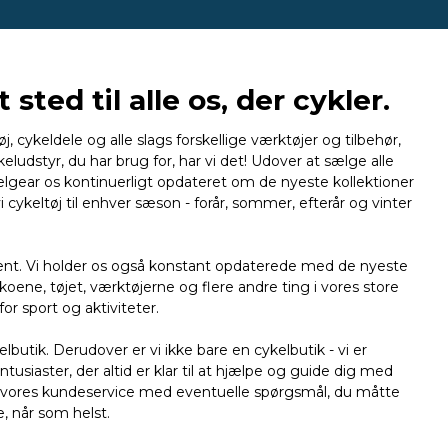
sted til alle os, der cykler.
j, cykeldele og alle slags forskellige værktøjer og tilbehør,
eludstyr, du har brug for, har vi det! Udover at sælge alle
kelgear os kontinuerligt opdateret om de nyeste kollektioner
i cykeltøj til enhver sæson - forår, sommer, efterår og vinter
ment. Vi holder os også konstant opdaterede med de nyeste
ene, tøjet, værktøjerne og flere andre ting i vores store
r sport og aktiviteter.
butik. Derudover er vi ikke bare en cykelbutik - vi er
siaster, der altid er klar til at hjælpe og guide dig med
te vores kundeservice med eventuelle spørgsmål, du måtte
e, når som helst.