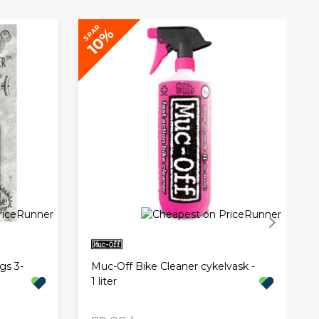
SP
SPAR
10%
gs 3-
Muc-Off Bike Cleaner cykelvask -
1 liter