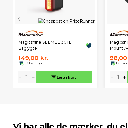
Magicshine SEEMEE 30TL
Magicshi
Baglygte
Mount A
149,00 kr.
98,00 
1-2 hverdage
1-2 hve
-
+
-
+
Læg i kurv
Vi har alle de mærker, du el