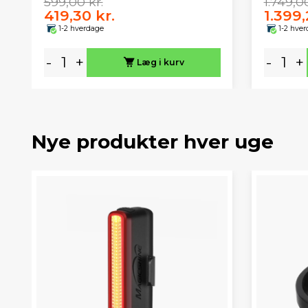
599,00 kr.
1.749,00
419,30 kr.
1.399,
1-2 hverdage
1-2 hve
-
+
-
+
Læg i kurv
Nye produkter hver uge