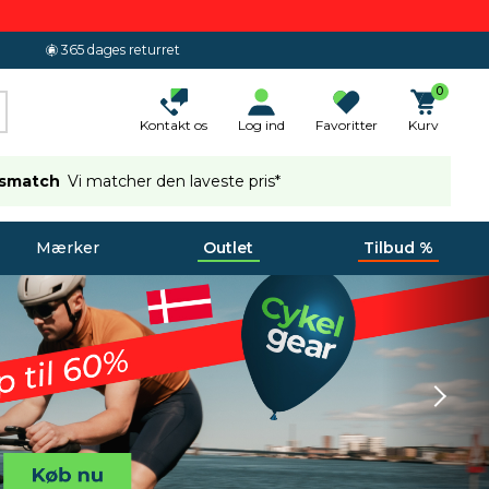
365 dages returret
0
Kontakt os
Log ind
Favoritter
Kurv
ismatch
Vi matcher den laveste pris*
Mærker
Outlet
Tilbud %