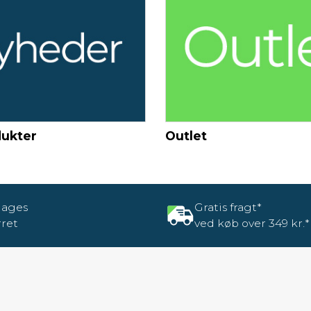
dukter
Outlet
dages
Gratis fragt*
rret
ved køb over 349 kr.*