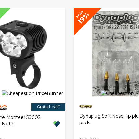
SPAR
19%
Gratis fragt*
Dynaplug Soft Nose Tip plu
ine Monteer 5000S
pack
rlygte