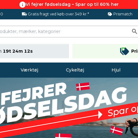
Vi fejrer fødselsdag – Spar op til 60% her
.0
Gratis fragt ved køb over 349 kr.*
Prismatch
en
19t 24m 11s
Pr
Værktøj
Cykeltøj
Hjul