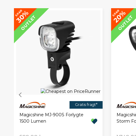
SPAR
SPAR
30%
20%
OUTLET
OUTLET
Gratis fragt*
Magicshine MJ-900S Forlygte
Magicsh
1500 Lumen
Storm Fo