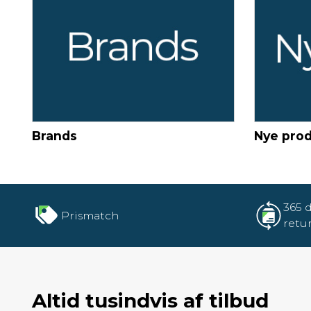
Brands
Nye pro
365 
Prismatch
retu
Altid tusindvis af tilbud