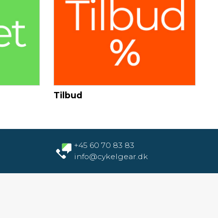
Tilbud
+45 60 70 83 83
info@cykelgear.dk