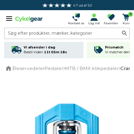
4.7 ud af 5.0
0
Kontakt os
Log ind
Favoritter
Kurv
Søg efter produkter, mærker, kategorier
Vi afsender i dag
Prismatch
Bestil inden
11t 05m 17s
Vi matcher den lav
Reservedele
Pedaler
MTB / BMX klikpedaler
Crank
Home