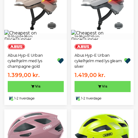
51-55 cm
54-58 cm
54-58 cm
57-61 cm
Abus Hyp-E Urban
Abus Hyp-E Urban
cykelhjelm med lys
cykelhjelm med lys gleam
champagne gold
silver
1.399,00 kr.
1.419,00 kr.
Vis
Vis
1-2 hverdage
1-2 hverdage