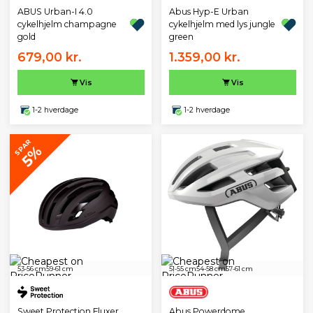
ABUS Urban-I 4.0
Abus Hyp-E Urban
cykelhjelm champagne
cykelhjelm med lys jungle
gold
green
679,00 kr.
1.359,00 kr.
Vis
Vis
1-2 hverdage
1-2 hverdage
SPAR
5%
53-56 cm
59-61 cm
51-55 cm
54-58 cm
57-61 cm
Sweet Protection Fluxer
Abus Powerdome