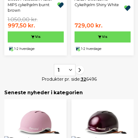
MIPS cykelhjelm burnt
Cykelhjelm Shiny White
brown
1.050,00 kr.
997,50 kr.
729,00 kr.
Vis
Vis
1-2 hverdage
1-2 hverdage
1
Produkter pr. side:
32
64
96
Seneste nyheder i kategorien