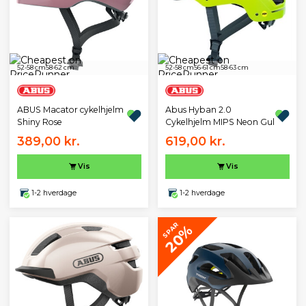
52-58 cm
58-62 cm
52-58 cm
56-61 cm
58-63 cm
ABUS Macator cykelhjelm
Abus Hyban 2.0
Shiny Rose
Cykelhjelm MIPS Neon Gul
389,00 kr.
619,00 kr.
Vis
Vis
1-2 hverdage
1-2 hverdage
SPAR
20%