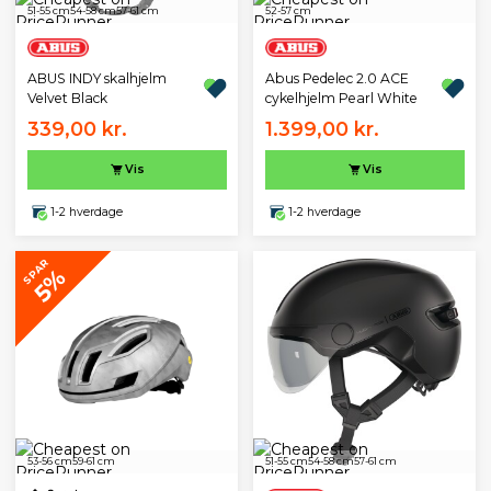
51-55 cm
54-58 cm
57-61 cm
52-57 cm
ABUS INDY skalhjelm
Abus Pedelec 2.0 ACE
Velvet Black
cykelhjelm Pearl White
339,00 kr.
1.399,00 kr.
Vis
Vis
1-2 hverdage
1-2 hverdage
SPAR
5%
53-56 cm
59-61 cm
51-55 cm
54-58 cm
57-61 cm