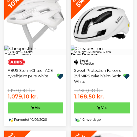
10%
5%
54-58 cm
57-61 cm
53-56 cm
56-59 cm
59-61 cm
Sweet Protection Falconer
ABUS StormChaser ACE
2Vi MIPS cykelhjelm Satin
cykelhjelm pure white
White
1.199,00 kr.
1.230,00 kr.
1.079,10 kr.
1.168,50 kr.
Vis
Vis
Forventet 10/09/2026
1-2 hverdage
SPAR
SPAR