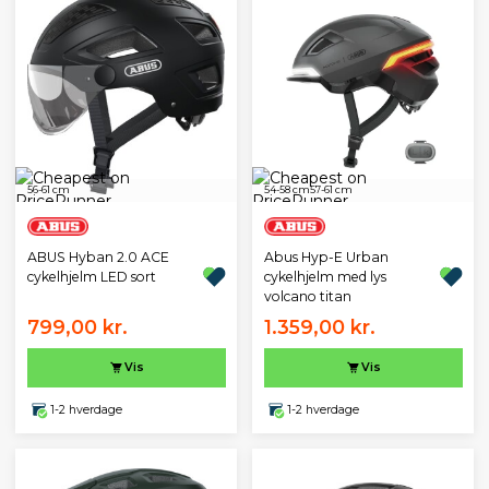
56-61 cm
54-58 cm
57-61 cm
ABUS Hyban 2.0 ACE
Abus Hyp-E Urban
cykelhjelm LED sort
cykelhjelm med lys
volcano titan
799,00 kr.
1.359,00 kr.
Vis
Vis
1-2 hverdage
1-2 hverdage