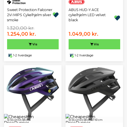
Sweet Protection Falconer
ABUS HUD-Y ACE
2Vi MIPS Cykelhjelm silver
cykelhjelm LED velvet
smoke
black
1.320,00 kr.
1.254,00 kr.
1.049,00 kr.
Vis
Vis
1-2 hverdage
1-2 hverdage
51-55 cm
54-58 cm
51-55 cm
54-58 cm
57-61 cm