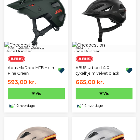
51-55 cm
54-58 cm
57-61 cm
60-64 cm
Abus MoDrop MTB Hjelm
ABUS Urban-I 4.0
Pine Green
cykelhjelm velvet black
593,00 kr.
665,00 kr.
Vis
Vis
1-2 hverdage
1-2 hverdage