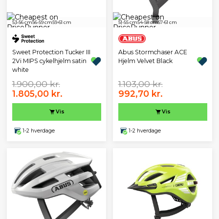
53-56 cm
56-59 cm
59-61 cm
51-55 cm
54-58 cm
57-61 cm
Sweet Protection Tucker III
Abus Stormchaser ACE
2Vi MIPS cykelhjelm satin
Hjelm Velvet Black
white
1.900,00 kr.
1.103,00 kr.
1.805,00 kr.
992,70 kr.
Vis
Vis
1-2 hverdage
1-2 hverdage