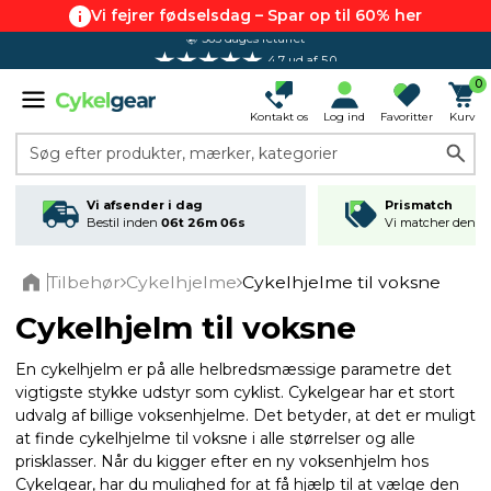
Vi fejrer fødselsdag – Spar op til 60% her
4.7 ud af 5.0
0
Kontakt os
Log ind
Favoritter
Kurv
Søg efter produkter, mærker, kategorier
Vi afsender i dag
Prismatch
Bestil inden
06t 26m 05s
Vi matcher den lav
Tilbehør
Cykelhjelme
Cykelhjelme til voksne
Home
Cykelhjelm til voksne
En cykelhjelm er på alle helbredsmæssige parametre det
vigtigste stykke udstyr som cyklist. Cykelgear har et stort
udvalg af billige voksenhjelme. Det betyder, at det er muligt
at finde cykelhjelme til voksne i alle størrelser og alle
prisklasser. Når du kigger efter en ny voksenhjelm hos
Cykelgear, har du mulighed for at få hjælp til at vælge den