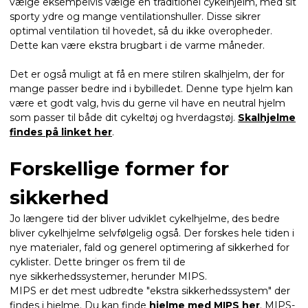
vælge eksempelvis vælge en traditionel cykelhjelm, med sit
sporty ydre og mange ventilationshuller. Disse sikrer
optimal ventilation til hovedet, så du ikke overopheder.
Dette kan være ekstra brugbart i de varme måneder.
Det er også muligt at få en mere stilren skalhjelm, der for
mange passer bedre ind i bybilledet. Denne type hjelm kan
være et godt valg, hvis du gerne vil have en neutral hjelm
som passer til både dit cykeltøj og hverdagstøj.
Skalhjelme
findes på linket her
.
Forskellige former for
sikkerhed
Jo længere tid der bliver udviklet cykelhjelme, des bedre
bliver cykelhjelme selvfølgelig også. Der forskes hele tiden i
nye materialer, fald og generel optimering af sikkerhed for
cyklister. Dette bringer os frem til de
nye sikkerhedssystemer, herunder MIPS.
MIPS er det mest udbredte "ekstra sikkerhedssystem" der
findes i hjelme. Du kan finde
hjelme med MIPS her
. MIPS-