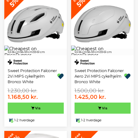
5%
5%
53-56 cm
56-59 cm
59-61 cm
53-56 cm
56-59 cm
59-61 cm
Sweet Protection Falconer
Sweet Protection Falconer
2Vi MIPS cykelhjelm
Aero 2Vi MIPS cykelhjelm
Bronco White
Bronco White
1.230,00 kr.
1.500,00 kr.
1.168,50 kr.
1.425,00 kr.
Vis
Vis
1-2 hverdage
1-2 hverdage
SPAR
SPAR