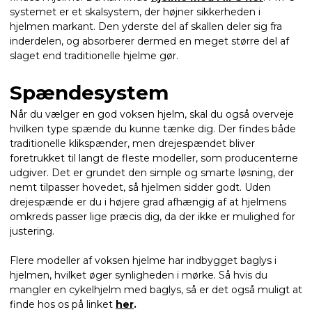
systemet er et skalsystem, der højner sikkerheden i
hjelmen markant. Den yderste del af skallen deler sig fra
inderdelen, og absorberer dermed en meget større del af
slaget end traditionelle hjelme gør.
Spændesystem
Når du vælger en god voksen hjelm, skal du også overveje
hvilken type spænde du kunne tænke dig. Der findes både
traditionelle klikspænder, men drejespændet bliver
foretrukket til langt de fleste modeller, som producenterne
udgiver. Det er grundet den simple og smarte løsning, der
nemt tilpasser hovedet, så hjelmen sidder godt. Uden
drejespænde er du i højere grad afhængig af at hjelmens
omkreds passer lige præcis dig, da der ikke er mulighed for
justering.
Flere modeller af voksen hjelme har indbygget baglys i
hjelmen, hvilket øger synligheden i mørke. Så hvis du
mangler en cykelhjelm med baglys, så er det også muligt at
finde hos os på linket
her
.