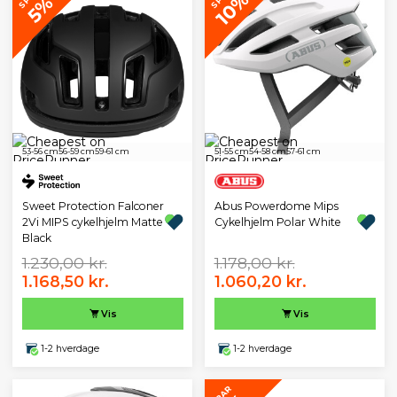
10%
5%
53-56 cm
56-59 cm
59-61 cm
51-55 cm
54-58 cm
57-61 cm
Sweet Protection Falconer
Abus Powerdome Mips
2Vi MIPS cykelhjelm Matte
Cykelhjelm Polar White
Black
1.230,00 kr.
1.178,00 kr.
1.168,50 kr.
1.060,20 kr.
Vis
Vis
1-2 hverdage
1-2 hverdage
SPAR