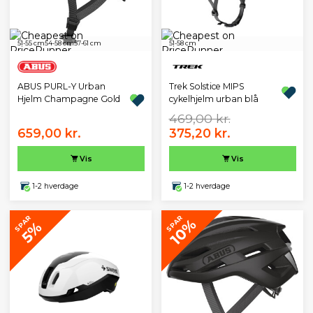
51-55 cm
54-58 cm
57-61 cm
51-58 cm
ABUS PURL-Y Urban
Trek Solstice MIPS
Hjelm Champagne Gold
cykelhjelm urban blå
469,00 kr.
659,00 kr.
375,20 kr.
Vis
Vis
1-2 hverdage
1-2 hverdage
SPAR
SPAR
10%
5%