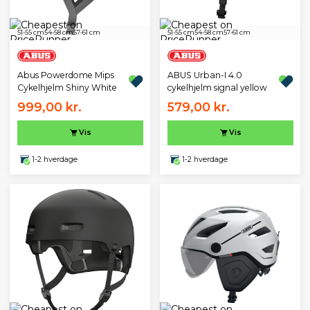
51-55 cm
54-58 cm
57-61 cm
51-55 cm
54-58 cm
57-61 cm
Abus Powerdome Mips
ABUS Urban-I 4.0
Cykelhjelm Shiny White
cykelhjelm signal yellow
999,00 kr.
579,00 kr.
Vis
Vis
1-2 hverdage
1-2 hverdage