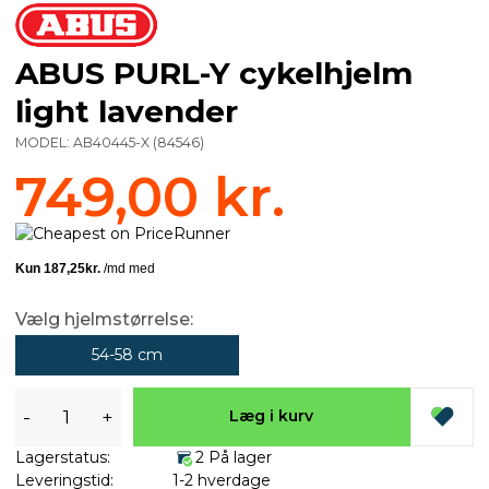
ABUS PURL-Y cykelhjelm
light lavender
MODEL:
AB40445-X
(
84546
)
749,00 kr.
Vælg hjelmstørrelse:
54-58 cm
-
+
Læg i kurv
Lagerstatus:
2 På lager
Leveringstid:
1-2 hverdage