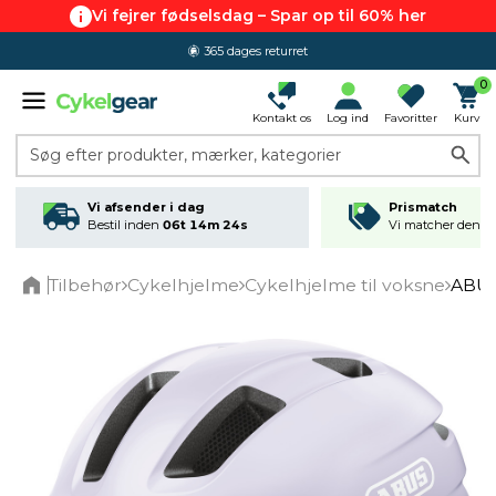
Vi fejrer fødselsdag – Spar op til 60% her
365 dages returret
0
Kontakt os
Log ind
Favoritter
Kurv
Søg efter produkter, mærker, kategorier
Vi afsender i dag
Prismatch
Bestil inden
06t 14m 23s
Vi matcher den lav
Tilbehør
Cykelhjelme
Cykelhjelme til voksne
ABUS
Home