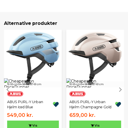
Alternative produkter
51-55 cm
54-58 cm
57-61 cm
51-55 cm
54-58 cm
57-61 cm
ABUS PURL-Y Urban
ABUS PURL-Y Urban
Hjelm Iced Blue
Hjelm Champagne Gold
549,00 kr.
659,00 kr.
Vis
Vis