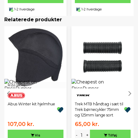
1-2 hverdage
1-2 hverdage
Relaterede produkter
M (52-58cm)
Abus Winter kit hjelmhue
Trek MTB håndtag i sæt til
Trek børnecykler 75mm
og 125mm lange sort
107,00 kr.
65,00 kr.
-
+
Vis
Tilføj