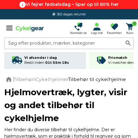
Vi fejrer fødselsdag – Spar op til 60% her
365 dages returret
0
Kontakt os
Log ind
Favoritter
Kurv
Søg efter produkter, mærker, kategorier
Vi afsender i dag
Prismatch
Bestil inden
01t 55m 17s
Vi matcher den lav
Tilbehør
Cykelhjelme
Tilbehør til cykelhjelme
Home
Hjelmovertræk, lygter, visir
og andet tilbehør til
cykelhjelme
Her finder du diverse tilbehør til cykelhjelme. Der er
hjelmovertræk, som er praktisk i forhold til regnvejr og som