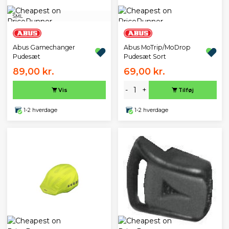
S
M
L
Abus Gamechanger
Abus MoTrip/MoDrop
Pudesæt
Pudesæt Sort
89,00 kr.
69,00 kr.
-
+
Vis
Tilføj
1-2 hverdage
1-2 hverdage