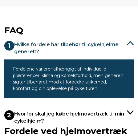
FAQ
Hvilke fordele har tilbehør til cykelhjelme
1
generelt?
Fordelene varierer afhængigt af individuelle
præferencer, klima og kørselsforhold, men generelt
sigter tilbehøret mod at forbedre sikkerhed,
komfort og din oplevelse på cykelturen.
Hvorfor skal jeg købe hjelmovertræk til min
2
cykelhjelm?
Fordele ved hjelmovertræk