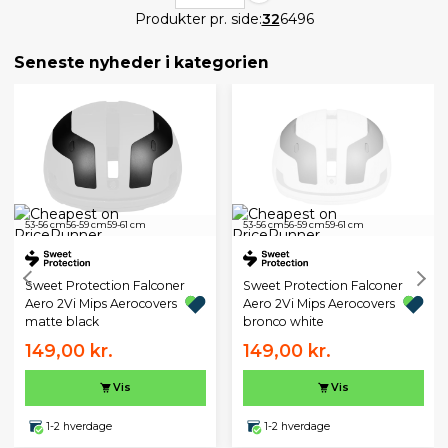
Produkter pr. side:
32
64
96
Seneste nyheder i kategorien
53-56 cm
56-59 cm
59-61 cm
53-56 cm
56-59 cm
59-61 cm
Sweet Protection Falconer
Sweet Protection Falconer
Aero 2Vi Mips Aerocovers
Aero 2Vi Mips Aerocovers
matte black
bronco white
149,00 kr.
149,00 kr.
Vis
Vis
1-2 hverdage
1-2 hverdage