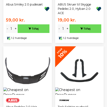
Abus Smiley 2.0 pudesæt
ABUS Skruer til Skygge
Pedelec 2.0, Hyban 2.0
ACE
59,00 kr.
19,00 kr.
-
+
-
+
Tilføj
Tilføj
1-2 hverdage
1-2 hverdage
SPAR
10%
Abus Pedelec 2.0 Visir
Trek Solstice puder til