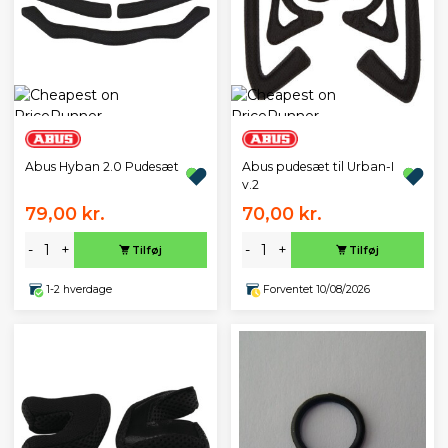
Abus Hyban 2.0 Pudesæt
Abus pudesæt til Urban-I
v.2
79,00 kr.
70,00 kr.
-
+
-
+
Tilføj
Tilføj
1-2 hverdage
Forventet 10/08/2026