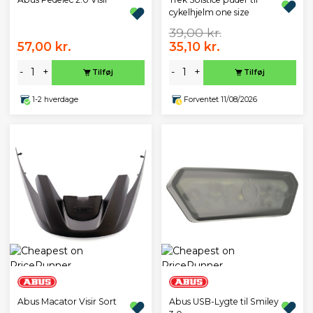
cykelhjelm one size
39,00 kr.
57,00 kr.
35,10 kr.
-
+
-
+
Tilføj
Tilføj
1-2 hverdage
Forventet 11/08/2026
Abus Macator Visir Sort
Abus USB-Lygte til Smiley