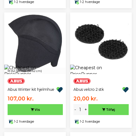
1-2 hverdage
1-2 hverdage
M (52-58cm)
L (56-62 cm)
Abus Winter kit hjelmhue
Abus velcro 2 stk
107,00 kr.
20,00 kr.
-
+
Vis
Tilføj
1-2 hverdage
1-2 hverdage