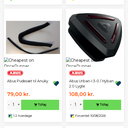
Abus Pudesæt til Anuky
Abus Urban-I 3-0 / Hyban
2.0 Lygte
79,00 kr.
108,00 kr.
-
+
-
+
Tilføj
Tilføj
1-2 hverdage
Forventet 10/08/2026