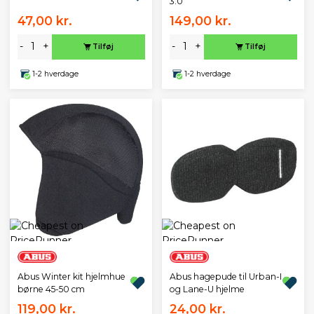
3.0
47,00 kr.
149,00 kr.
-
+
-
+
Tilføj
Tilføj
1-2 hverdage
1-2 hverdage
Abus Winter kit hjelmhue
Abus hagepude til Urban-I
børne 45-50 cm
og Lane-U hjelme
119,00 kr.
24,00 kr.