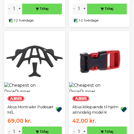
-
+
-
+
Tilføj
Tilføj
1-2 hverdage
1-2 hverdage
Abus Montrailer Pudesæt
Abus klikspænde til hjelm
M/L
almindelig model K
69,00 kr.
42,00 kr.
-
+
-
+
Tilføj
Tilføj